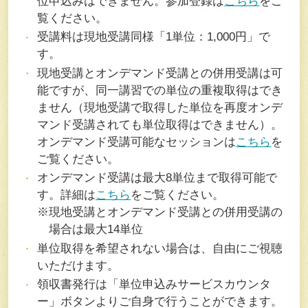
位申込みはできません。参加登録は
こちら
をご
覧ください。
受講料は現地受講同様「1単位：1,000円」で
す。
現地受講とオンデマンド受講との併用受講は可
能ですが、同一講習での単位の重複取得はでき
ません（現地受講で取得した単位を再度オンデ
マンド受講されても単位取得はできません）。
オンデマンド受講可能なセッションは
こちら
を
ご覧ください。
オンデマンド受講は最大8単位まで取得可能で
す。詳細は
こちら
をご覧ください。
※現地受講とオンデマンド受講との併用受講の
場合は最大14単位
単位取得を希望されない場合は、自由にご視聴
いただけます。
領収書発行は「単位申込みサービスカウンタ
ー」ボタンよりご自身で行うことができます。