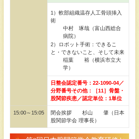
1）軟部組織温存人工骨頭挿入
術
中村 琢哉（富山西総合
病院）
2）ロボット手術：できるこ
と・できないこと、そして未来
稲葉 裕（横浜市立大
学）
日整会認定番号：22-1090-04／
分野番号その他：［11］骨盤・
股関節疾患／認定単位：1単位
15:00～15:05
閉会挨拶 杉山 肇（日本
股関節学会 理事長）