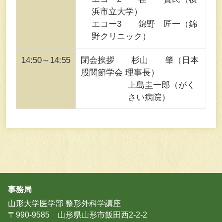
浜市立大学）
エコー3 錦野 匠一（錦
野クリニック）
14:50～14:55
閉会挨拶 杉山 肇（日本
股関節学会 理事長）
上島圭一郎（がく
さい病院）
事務局
山形大学医学部 整形外科学講座
〒990-9585 山形県山形市飯田西2-2-2