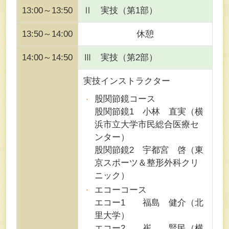
13:00～13:50
Ⅱ 実技（第1部）
13:50～14:00
休憩
14:00～14:50
Ⅲ 実技（第2部）
実技インストラクター
股関節鏡コース
股関節鏡1 小林 直実（横
浜市立大学市民総合医療セ
ンター）
股関節鏡2 宇都宮 啓（東
京スポーツ＆整形外科クリ
ニック）
エコーコース
エコー1 福島 健介（北
里大学）
エコー2 崔 賢民（横