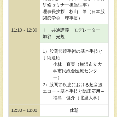
研修セミナー担当理事）
理事長挨拶 杉山 肇（日本股
関節学会 理事長）
11:10～12:30
Ⅰ 共通講義 モデレーター
加谷 光規
1）股関節鏡手術の基本手技と
手術適応
小林 直実（横浜市立大
学市民総合医療センタ
ー）
2）股関節疾患における超音波
エコー～基本手技と臨床応用～
福島 健介（北里大学）
12:30～13:00
休憩