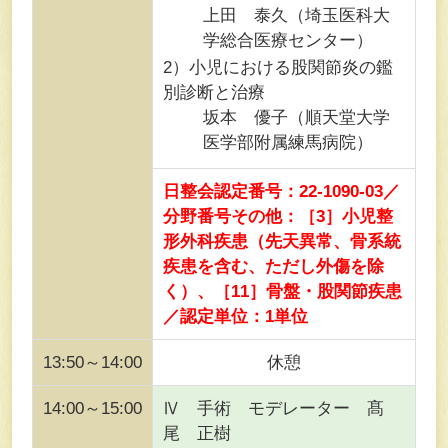
上田 泰久（埼玉医科大
学総合医療センター）
2）小児における股関節炎の鑑
別診断と治療
坂本 優子（順天堂大学
医学部附属練馬病院）
日整会認定番号：22-1090-03／
分野番号その他：［3］小児整
形外科疾患（先天異常、骨系統
疾患を含む、ただし外傷を除
く）、［11］骨盤・股関節疾患
／認定単位：1単位
13:50～14:00
休憩
14:00～15:00
Ⅳ 手術 モデレーター 髙
尾 正樹