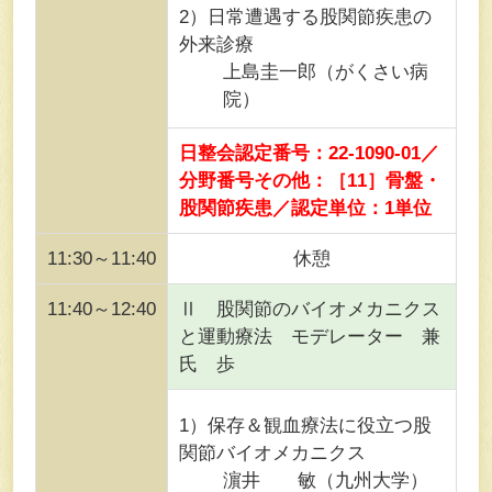
2）日常遭遇する股関節疾患の
外来診療
上島圭一郎（がくさい病
院）
日整会認定番号：22-1090-01／
分野番号その他：［11］骨盤・
股関節疾患／認定単位：1単位
11:30～11:40
休憩
11:40～12:40
Ⅱ 股関節のバイオメカニクス
と運動療法 モデレーター 兼
氏 歩
1）保存＆観血療法に役立つ股
関節バイオメカニクス
濵井 敏（九州大学）