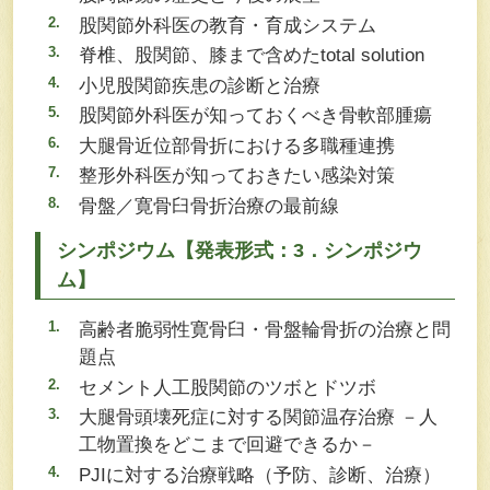
股関節外科医の教育・育成システム
脊椎、股関節、膝まで含めたtotal solution
小児股関節疾患の診断と治療
股関節外科医が知っておくべき骨軟部腫瘍
大腿骨近位部骨折における多職種連携
整形外科医が知っておきたい感染対策
骨盤／寛骨臼骨折治療の最前線
シンポジウム【発表形式：3．シンポジウ
ム】
高齢者脆弱性寛骨臼・骨盤輪骨折の治療と問
題点
セメント人工股関節のツボとドツボ
大腿骨頭壊死症に対する関節温存治療 －人
工物置換をどこまで回避できるか－
PJIに対する治療戦略（予防、診断、治療）