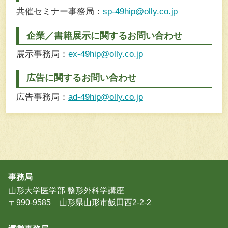
共催セミナー事務局：
sp-49hip@olly.co.jp
企業／書籍展示に関するお問い合わせ
展示事務局：
ex-49hip@olly.co.jp
広告に関するお問い合わせ
広告事務局：
ad-49hip@olly.co.jp
事務局
山形大学医学部 整形外科学講座
〒990-9585 山形県山形市飯田西2-2-2