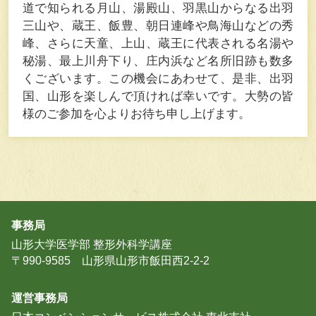
道で知られる月山、湯殿山、羽黒山からなる出羽
三山や、蔵王、飯豊、朝日連峰や鳥海山などの秀
峰、さらに天童、上山、蔵王に代表される名湯や
秘湯、最上川舟下り、庄内浜など名所旧跡も数多
くございます。この機会にあわせて、是非、出羽
国、山形を楽しんで頂ければ幸いです。大勢の皆
様のご参加を心よりお待ち申し上げます。
事務局
山形大学医学部 整形外科学講座
〒990-9585 山形県山形市飯田西2-2-2
運営事務局