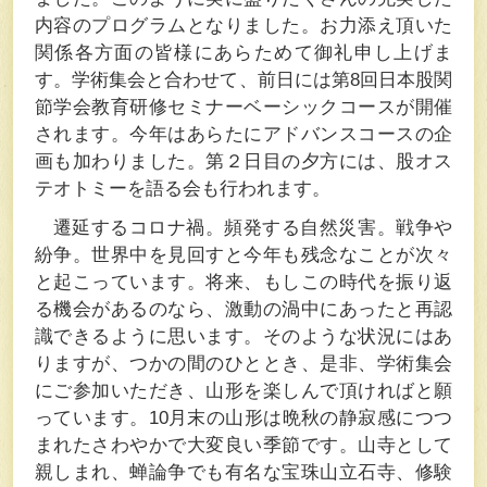
内容のプログラムとなりました。お力添え頂いた
関係各方面の皆様にあらためて御礼申し上げま
す。学術集会と合わせて、前日には第8回日本股関
節学会教育研修セミナーベーシックコースが開催
されます。今年はあらたにアドバンスコースの企
画も加わりました。第２日目の夕方には、股オス
テオトミーを語る会も行われます。
遷延するコロナ禍。頻発する自然災害。戦争や
紛争。世界中を見回すと今年も残念なことが次々
と起こっています。将来、もしこの時代を振り返
る機会があるのなら、激動の渦中にあったと再認
識できるように思います。そのような状況にはあ
りますが、つかの間のひととき、是非、学術集会
にご参加いただき、山形を楽しんで頂ければと願
っています。10月末の山形は晩秋の静寂感につつ
まれたさわやかで大変良い季節です。山寺として
親しまれ、蝉論争でも有名な宝珠山立石寺、修験