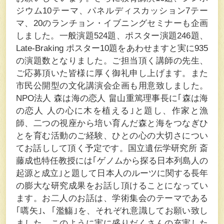
ジウム10テーマ、パネルディスカッション7テー
マ、20のランチョン・イブニングセミナーも企画
しました。一般演題524題、ポスター演題246題、
Late-Braking ポスター10題をあわせますと実に935
の演題数となりました。ご担当頂く講師の先生、
ご応募頂いた皆様に厚く御礼申し上げます。また
市民公開型の文化講演会企画も用意致しました。
NPO法人 森は海の恋人 畠山重篤理事長に｢森は海
の恋人 人の心に木を植える｣と題し、作家と漁
師、二つの視座から培い育んだ森と海をつなぎひ
とを育む活動のご経験、ひとの心の大切さについ
てお話しして頂く予定です。国立遺伝学研究所 斎
藤成也特任教授には｢ゲノムから探る日本列島人の
起源と成立｣と題して日本人のルーツに関する長年
の膨大な研究成果をお話し頂けることになってい
ます。お二人のお話は、学術集会のテーマである
｢嚆矢｣、｢濫觴｣を、それぞれ意識してお願い致し
ました。このように実に盛りだくさんの充実した