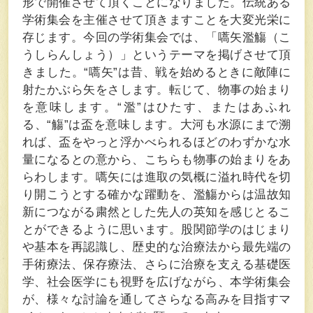
形で開催させて頂くことになりました。伝統ある
学術集会を主催させて頂きますことを大変光栄に
存じます。今回の学術集会では、「嚆矢濫觴（こ
うしらんしょう）」というテーマを掲げさせて頂
きました。“嚆矢”は昔、戦を始めるときに敵陣に
射たかぶら矢をさします。転じて、物事の始まり
を意味します。“濫”はひたす、またはあふれ
る、“觴”は盃を意味します。大河も水源にまで溯
れば、盃をやっと浮かべられるほどのわずかな水
量になるとの意から、こちらも物事の始まりをあ
らわします。嚆矢には進取の気概に溢れ時代を切
り開こうとする確かな躍動を、濫觴からは温故知
新につながる粛然とした先人の英知を感じとるこ
とができるように思います。股関節学のはじまり
や基本を再認識し、歴史的な治療法から最先端の
手術療法、保存療法、さらに治療を支える基礎医
学、社会医学にも視野を広げながら、本学術集会
が、様々な討論を通してさらなる高みを目指すマ