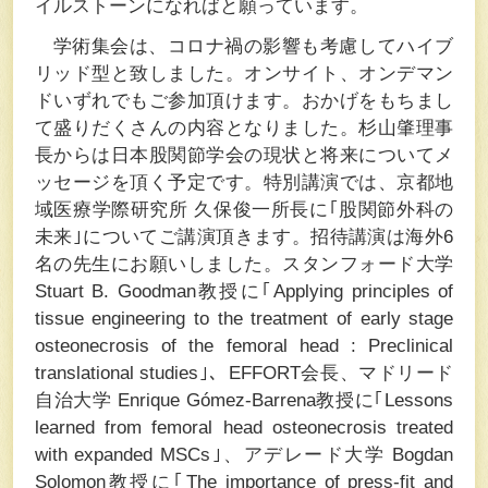
イルストーンになればと願っています。
学術集会は、コロナ禍の影響も考慮してハイブ
リッド型と致しました。オンサイト、オンデマン
ドいずれでもご参加頂けます。おかげをもちまし
て盛りだくさんの内容となりました。杉山肇理事
長からは日本股関節学会の現状と将来についてメ
ッセージを頂く予定です。特別講演では、京都地
域医療学際研究所 久保俊一所長に｢股関節外科の
未来｣についてご講演頂きます。招待講演は海外6
名の先生にお願いしました。スタンフォード大学
Stuart B. Goodman教授に｢
Applying principles of
tissue engineering to the treatment of early stage
osteonecrosis of the femoral head : Preclinical
translational studies
｣、EFFORT会長、マドリード
自治大学 Enrique Gómez-Barrena教授に｢
Lessons
learned from femoral head osteonecrosis treated
with expanded MSCs
｣、アデレード大学 Bogdan
Solomon教授に｢
The importance of press-fit and