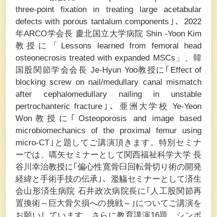
three-point fixation in treating large acetabular
defects with porous tantalum components
｣、2022
年ARCO学会長 慶北国立大学病院 Shin -Yoon Kim
教授に「
Lessons learned from femoral head
osteonecrosis treated with expanded MSCs
」、韓
国股関節学会会長 Je-Hyun Yoo教授に｢
Effect of
blocking screw on nail/medullary canal mismatch
after cephalomedullary nailing in unstable
pertrochanteric fracture
｣、亜洲大学校 Ye-Yeon
Won教授に｢
Osteoporosis and image based
microbiomechanics of the proximal femur using
micro-CT
｣と題してご講演頂きます。特別セミナ
ーでは、嚆矢セミナーとして関西福祉科学大学 長
谷川幸治教授に｢偏心性寛骨臼回転骨切り術の開発
経緯と手術手技の伝承｣、濫觴セミナーとして済生
会山形済生病院 石井政次病院長に｢人工股関節再
置換術～巨大骨欠損への挑戦～｣についてご講演を
お願いしています。さらに教育講演16題、シンポ