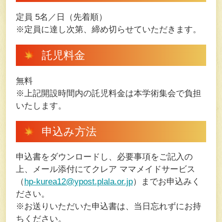
定員 5名／日（先着順）
※定員に達し次第、締め切らせていただきます。
託児料金
無料
※上記開設時間内の託児料金は本学術集会で負担
いたします。
申込み方法
申込書をダウンロードし、必要事項をご記入の
上、メール添付にてクレア ママメイドサービス
（
hp-kurea12@ypost.plala.or.jp
）までお申込みく
ださい。
※お送りいただいた申込書は、当日忘れずにお持
ちください。