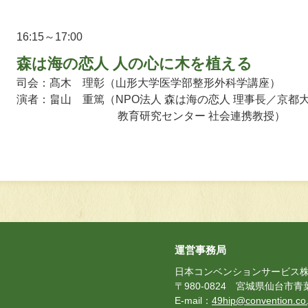
16:15～17:00
森は海の恋人 人の心に木を植える
司会：
髙木 理彰（山形大学医学部整形外科学講座）
演者：
畠山 重篤（NPO法人 森は海の恋人 理事長／京都
教育研究センター 社会連携教授）
運営事務局
日本コンベンションサービス株
〒980-0824 宮城県仙台市青
E-mail：
49hip@convention.co.