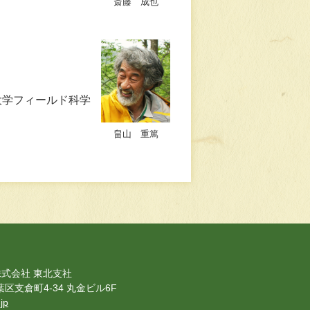
斎藤 成也
大学フィールド科学
畠山 重篤
式会社 東北支社
葉区支倉町4-34 丸金ビル6F
jp