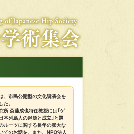
は、市民公開型の文化講演会を
した。
究所 斎藤成也特任教授には｢ゲ
日本列島人の起源と成立｣と題
のルーツに関する長年の膨大な
いてのお話を、また、NPO法人