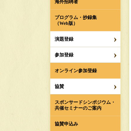
海外招聘者
プログラム・抄録集
（Web版）
演題登録
参加登録
オンライン参加登録
協賛
スポンサードシンポジウム・
共催セミナーのご案内
協賛申込み