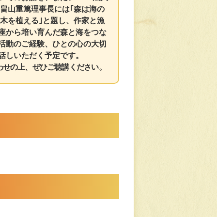
 畠山重篤理事長には｢森は海の
に木を植える｣と題し、作家と漁
座から培い育んだ森と海をつな
活動のご経験、ひとの心の大切
話しいただく予定です。
わせの上、ぜひご聴講ください。