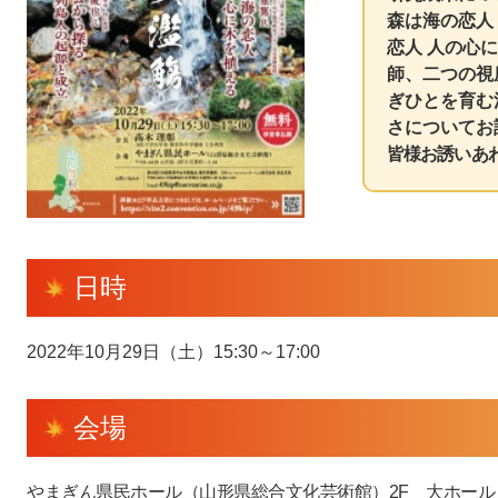
森は海の恋人
恋人 人の心
師、二つの視
ぎひとを育む
さについてお
皆様お誘いあ
日時
2022年10月29日（土）15:30～17:00
会場
やまぎん県民ホール（山形県総合文化芸術館）2F 大ホール