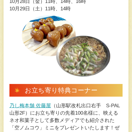
10⽉28⽇（⾦）11時、14時、16時
10⽉29⽇（⼟）11時、14時
お⽴ち寄り特典コーナー
乃し梅本舗 佐藤屋
（⼭形駅改札出⼝右⼿ S-PAL
⼭形2F）にお⽴ち寄りの先着100名様に、映える
ネオ和菓⼦として多数メディアでも紹介された
「空ノムコウ」ミニをプレゼントいたします！ぜ