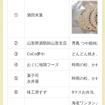
①
酒田米菓
②
山形県酒類卸山形支店
秀鳳 つや姫純米酒
③
CoCo夢や
どんどん焼き、玉
④
おぐに地鶏フーズ
時雨の松、かねた
菓子司
⑤
時雨の松、かねた
永井屋
⑥
味工房すず
9マスお弁当、6
海老ワンタンメン