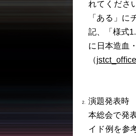
れてくださ
「ある」に
記、「様式1
に日本造血
（
jstct_offic
演題発表時
本総会で発表
イド例を参