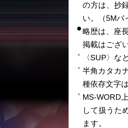
の方は、抄
い。（5Mバ
略歴は、座
掲載はござ
〈SUP〉な
半角カタカ
種依存文字
MS-WOR
して扱うた
ます。