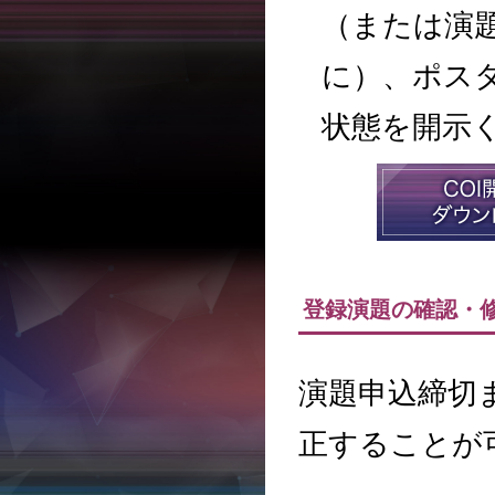
（または演
に）、ポスタ
状態を開示
登録演題の確認・
演題申込締切
正することが