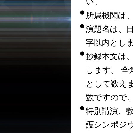
い。
所属機関は、
演題名は、日
字以内とし
抄録本文は、全
します。 全
として数え
数ですので、
特別講演、
護シンポジウム、