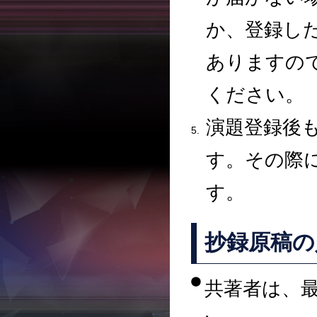
か、登録し
ありますの
ください。
演題登録後
す。その際
す。
抄録原稿の
共著者は、最