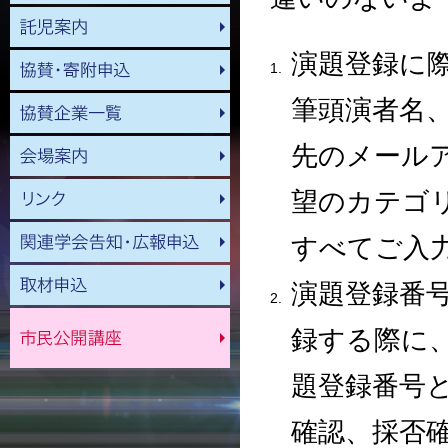
演題登録に
筆頭演者名
先のメール
望のカテゴ
すべてご入
演題登録番
録する際に
題登録番号
確認、採否