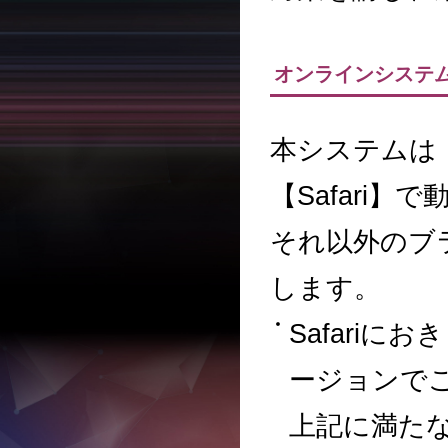
オンラインシステ
本システムは【Goo
【Safari
それ以外のブ
します。
Safariにお
ージョンで
上記に満た