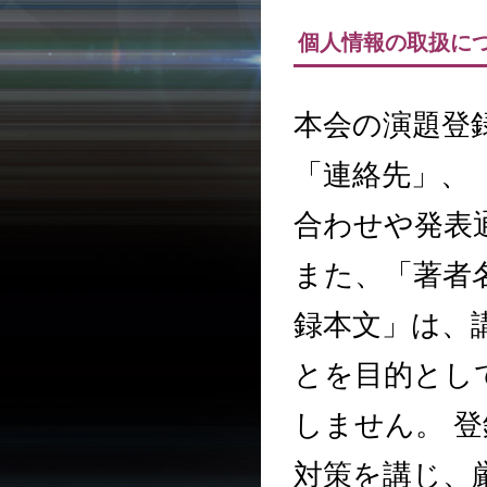
個人情報の取扱に
本会の演題登
「連絡先」、「
合わせや発表
また、「著者
録本文」は、
とを目的とし
しません。 
対策を講じ、