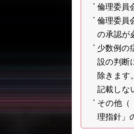
倫理委員
倫理委員
の承認が
少数例の
設の判断
除きます
記載しな
その他（
理指針」