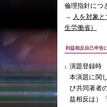
倫理指針につ
→
人を対象と
生労働省）
利益相反自己申告
演題登録時
本演題に関
び共同著者
益相反は）