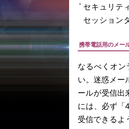
セキュリティ
セッション
携帯電話用のメー
なるべくオン
い。迷惑メー
ールが受信出
には、必ず「45j
受信できるよ