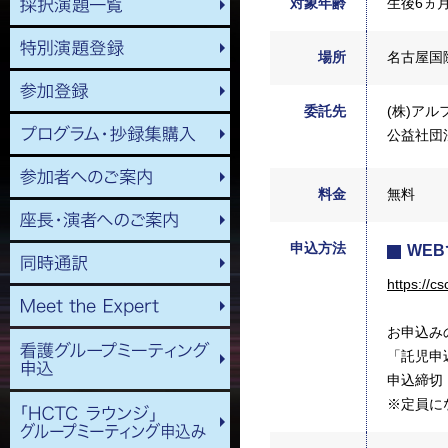
対象年齢
生後6ヵ
場所
名古屋国
委託先
(株)ア
公益社団
料金
無料
申込方法
WE
https://
お申込み
「託児申
申込締切：
※定員に