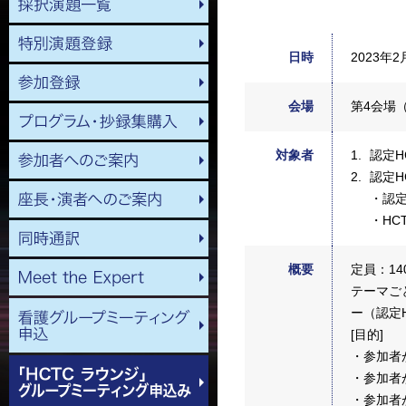
日時
2023年2
会場
第4会場
対象者
認定H
認定H
・認定
・HC
概要
定員：14
テーマご
ー（認定
[目的]
・参加者
・参加者
・参加者