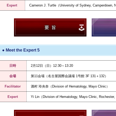
Expert
Cameron J. Turtle（University of Sydney, Camperdown, 
● Meet the Expert 5
日時
2月12日（日）12:30～13:20
会場
第11会場（名古屋国際会議場 1号館 3F 131＋132）
Facilitator
酒村 玲央奈（Division of Hematology, Mayo Clinic）
Expert
Yi Lin（Division of Hematology, Mayo Clinic, Rocheste