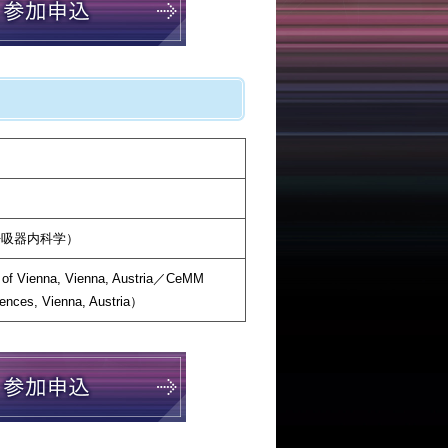
呼吸器内科学）
y of Vienna, Vienna, Austria／CeMM
iences, Vienna, Austria）