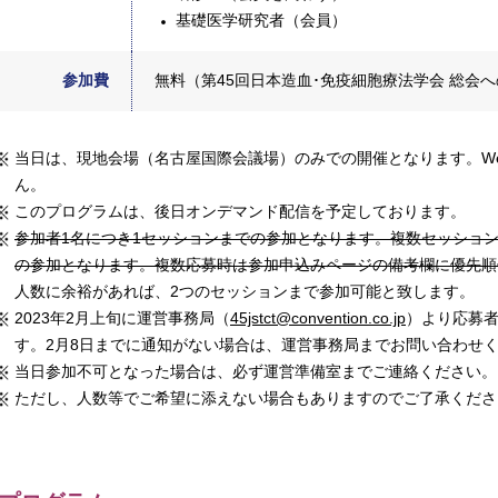
基礎医学研究者（会員）
参加費
無料（第45回日本造血･免疫細胞療法学会 総会
当日は、現地会場（名古屋国際会議場）のみでの開催となります。We
ん。
このプログラムは、後日オンデマンド配信を予定しております。
参加者1名につき1セッションまでの参加となります。複数セッショ
の参加となります。複数応募時は参加申込みページの備考欄に優先順
人数に余裕があれば、2つのセッションまで参加可能と致します。
2023年2月上旬に運営事務局（
45jstct@convention.co.jp
）より応募
す。2月8日までに通知がない場合は、運営事務局までお問い合わせ
当日参加不可となった場合は、必ず運営準備室までご連絡ください。
ただし、人数等でご希望に添えない場合もありますのでご了承くださ