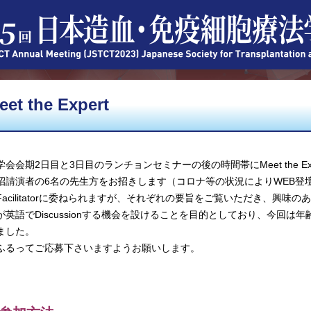
eet the Expert
学会会期2日目と3日目のランチョンセミナーの後の時間帯にMeet the Exp
招請演者の6名の先生方をお招きします（コロナ等の状況によりWEB登
Facilitatorに委ねられますが、それぞれの要旨をご覧いただき、興
が英語でDiscussionする機会を設けることを目的としており、今回は
ました。
ふるってご応募下さいますようお願いします。