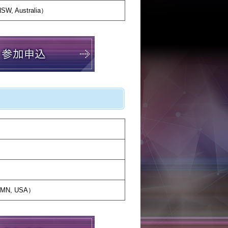
NSW, Australia）
r, MN, USA）