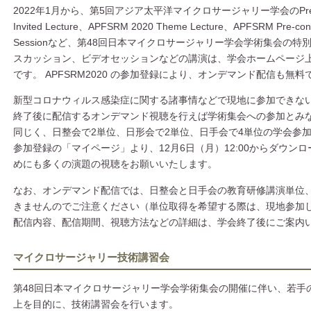
2022年1月から、第5回アジア太平洋マイクロサージャリー学会のPresidential
Invited Lecture、APFSRM 2020 Theme Lecture、APFSRM Pre-co
Sessionなど、第48回日本マイクロサージャリー学会学術集会の
スカッション、ビデオセッションなどの講演は、学会ホームページ
です。 APFSRM2020 の参加登録により、オンデマンド配信も無
新型コロナウィルス感染症に関する諸事情などで現地に参加できな
終了後に配信するオンデマンド視聴を行えば学術集会への参加とみ
同じく、日整会で2単位、日形会で2単位、日手会で4単位の学会参
参加登録の「マイページ」より、12月6日（月）12:00からダウン
めにも多くの演題の視聴をお願いいたします。
なお、オンデマンド配信では、日整会と日手会の教育研修講演単位
きませんのでご注意ください（単位取得を希望する際は、現地参加
配信内容、配信期間、視聴方法などの詳細は、学会終了後にご案内
マイクロサージャリー技術講習会
第48回日本マイクロサージャリー学会学術集会の開催に伴い、若手
上を目的に、技術講習会を行います。