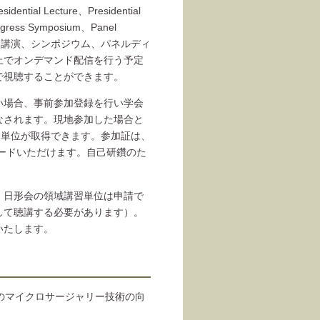
 Lecture、Presidential
ngress Symposium、Panel
特別講演、シンポジウム、パネルディ
上でオンデマンド配信を行う予定
料で視聴することができます。
い場合、事前参加登録を行い学会
なされます。現地参加した場合と
加単位が取得できます。参加証は、
ロードいただけます。自己研鑽のた
、日形会の領域講習単位は申請で
して聴講する必要があります）。
いたします。
のマイクロサージャリー技術の向