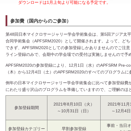
ダウンロードは1月上旬より可能になる予定です。
参加費（国内からのご参加）
第48回日本マイクロサージャリー学会学術集会は、第5回アジア太
合同学術集会（APFSRM2020）として開催されます。よって、ど
できず、APFSRM2020としての参加登録しかありませんのでご注
ライン登録のみで、会期中の学会場での受付は実施しませんので予
APFSRM2020の参加登録により、12月1日（水）のAPFSRM Pre-cong
（木）から12月4日（土）のAPFSRM2020のすべてのプログラム
例年の日本マイクロサージャリー学会学術集会に比べて参加登録費
にわたり盛り沢山のプログラムを準備していますので、ご理解のほ
2021年8月10日（火）
2021年11月1
参加登録期間
～10月31日（日）
～12月4
事前・当日
参加登録カテゴリー
早割参加登録