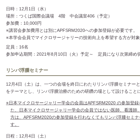
日時：12月1日（水）
場所：つくば国際会議場 4階 中会議室406（予定）
参加費：10,000円
※講習会参加費用とは別にAPFSRM2020への参加登録が必要です。
※本学会会員でマイクロサージャリーの技術向上を希望する方が対
定員：16名
参加申込期間：2021年8月10日（火）予定～
定員になり次第締め
リンパ浮腫セミナー
12月4日（土）は、一つの会場を終日にわたりリンパ浮腫セミナー
をテーマとし、リンパ浮腫治療のための研鑽の場として設けること
※日本マイクロサージャリー学会の会員はAPFSRM2020 の参加登
た、日本マイクロサージャリー学会の会員ではない医師、看護師
方は、APFSRM2020の参加登録を行わなくてもリンパ浮腫セミ
す。
日程：12月4日（土）