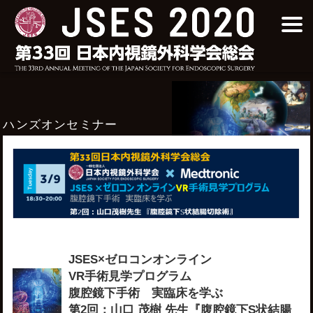
ハンズオンセミナー
JSES×ゼロコンオンライン
VR手術見学プログラム
腹腔鏡下手術 実臨床を学ぶ
第2回：山口 茂樹 先生『腹腔鏡下S状結腸