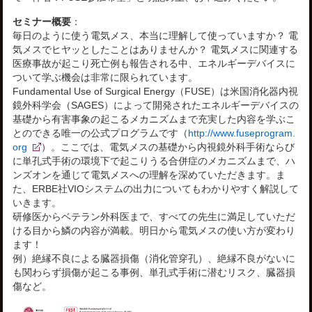
セミナー概要
：
毎日のように使う電気メス、本当に理解して使っていますか？ 電
気メスでヒヤッとしたことはありませんか？ 電気メスに関連する
医療事故が起こり死亡例も報告される中、エネルギーデバイスに
ついて学ぶ機会は非常に限られています。
Fundamental Use of Surgical Energy（FUSE）は米国消化器内視
鏡外科学会（SAGES）によって開発されたエネルギーデバイスの
基礎から有害事象の起こるメカニズムまで充実した内容を学ぶこ
とのできる唯一の公式プログラムです（
http://www.fuseprogram.
org
）。ここでは、電気メスの基礎から内視鏡外科手術ならび
に単孔式手術の環境下で起こりうる合併症のメカニズムまで、ハ
ンズオンを通じて電気メスへの理解を深めていただきます。ま
た、ERBE社VIOシステムの出力についてもわかりやすく解説して
いきます。
研修医からベテラン外科医まで、すべての先生に満足していただ
ける目から鱗の内容が満載。明日から電気メスの使い方が変わり
ます！
例）絶縁不良による臓器損傷（消化管穿孔）、絶縁不良がないに
も関わらず損傷が起こる事例、単孔式手術に潜むリスク、臓器損
傷など。