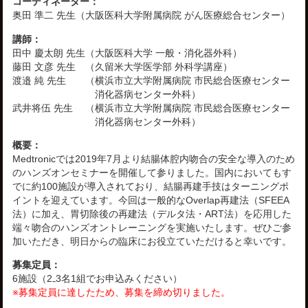
コーディネーター：
奥田 準二 先生（大阪医科大学附属病院 がん医療総合センター）
講師：
田中 慶太朗 先生
（大阪医科大学 一般・消化器外科）
藤田 文彦 先生
（久留米大学医学部 外科学講座）
渡邉 純 先生
（横浜市立大学附属病院 市民総合医療センター
消化器病センター外科）
武井将伍 先生
（横浜市立大学附属病院 市民総合医療センター
消化器病センター外科）
概要：
Medtronicでは2019年7月より結腸体腔内吻合の安全な導入のため
のハンズオンセミナーを開催して参りました。国内においてもす
でに約100施設が導入されており、結腸再建手技はターニングポ
イントを迎えています。今回は一般的なOverlap再建法（SFEEA
法）に加え、胃切除後の再建法（デルタ法・ART法）を応用した
端々吻合のハンズオントレーニングを実施いたします。ぜひご参
加いただき、明日からの臨床にお役立ていただけると幸いです。
募集定員：
6施設（2₋3名1組でお申込みください）
※募集定員に達したため、募集を締め切りました。