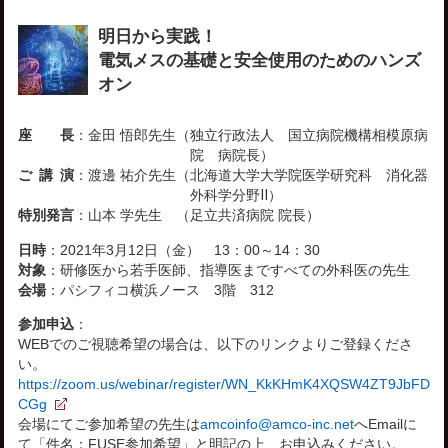
明日から実践！
電気メスの基礎と安全使用のためのハンズ
オン
座 長
：
金田 悟郎先生
（独立行政法人 国立病院機構相模原病
院 病院長）
ご 講 演
：
渡邊 祐介先生
（北海道大学大学院医学研究科 消化器
外科学分野Ⅱ）
特別発言
：
山本 学先生
（足立共済病院 院長）
日時
：
2021年3月12日（金） 13：00～14：30
対象
：
研修医から若手医師、指導医まですべての外科医の先生
会場
：
パシフィコ横浜ノース 3階 312
参加申込
：
WEBでのご視聴希望の場合は、以下のリンクよりご登録くださ
い。
https://zoom.us/webinar/register/WN_KkKHmK4XQSW4ZT9JbFD
CGg
会場にてご参加希望の先生は
amcoinfo@amco-inc.net
へEmailに
て「件名：FUSE参加希望」と明記の上、お申込みください。