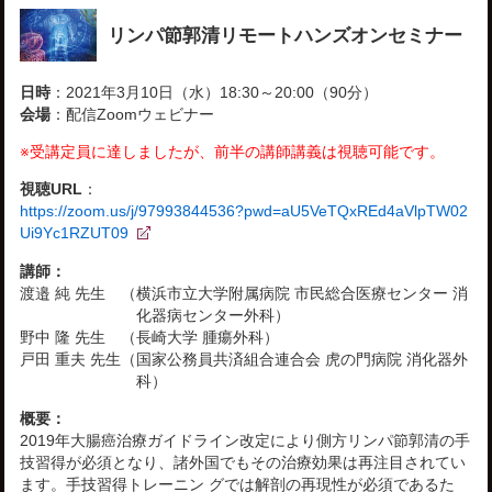
リンパ節郭清リモートハンズオンセミナー
日時
：2021年3月10日（水）18:30～20:00（90分）
会場
：配信Zoomウェビナー
※受講定員に達しましたが、前半の講師講義は視聴可能です。
視聴URL
：
https://zoom.us/j/97993844536?pwd=aU5VeTQxREd4aVlpTW02
Ui9Yc1RZUT09
講師：
渡邉 純 先生
（横浜市立大学附属病院 市民総合医療センター 消
化器病センター外科）
野中 隆 先生
（長崎大学 腫瘍外科）
戸田 重夫 先生
（国家公務員共済組合連合会 虎の門病院 消化器外
科）
概要：
2019年大腸癌治療ガイドライン改定により側方リンパ節郭清の手
技習得が必須となり、諸外国でもその治療効果は再注目されてい
ます。手技習得トレーニン グでは解剖の再現性が必須であるた