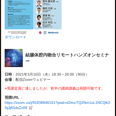
ダウンロード
結腸体腔内吻合リモートハンズオンセミナ
ー
日時
：2021年3月10日（水）18:30～20:00（90分）
会場
：配信Zoomウェビナー
※受講定員に達しましたが、前半の講師講義は視聴可能です。
視聴URL
：
https://zoom.us/j/91838846161?pwd=d2lmcTQ2Nm1oL1NCQlk3
NjJjK0dsZz09