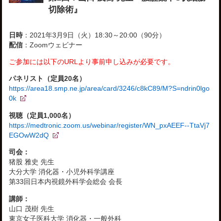
切除術』
日時
：2021年3月9日（火）18:30～20:00（90分）
配信
：Zoomウェビナー
ご参加には以下のURLより事前申し込みが必要です。
パネリスト（定員20名）
https://area18.smp.ne.jp/area/card/3246/c8kC89/M?S=ndrin0lgo
0k
視聴（定員1,000名）
https://medtronic.zoom.us/webinar/register/WN_pxAEEF--TtaVj7
EGOwW2dQ
司会：
猪股 雅史 先生
大分大学 消化器・小児外科学講座
第33回日本内視鏡外科学会総会 会長
講師：
山口 茂樹 先生
東京女子医科大学 消化器・一般外科