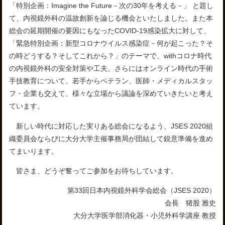
「特別企画：Imagine the Future－次の30年を考える－」 と題し
て、内視鏡外科の温故創新を論じる機会といたしました。また本
総会の延期開催の要因にもなったCOVID-19感染拡大に対して、
「緊急特別企画：新型コロナウイルス感染症－何が起こった？そ
の時どうする？そしてこれから？」のテーマで、withコロナ時代
の内視鏡外科の安全対策や工夫、さらにはオンライン時代の手術
手技教育について、若手からベテラン、医師・メディカルスタッ
フ・企業も交えて、様々な立場から議論を深めていきたいと考え
ています。
新しい時代に対応した実りある総会になるよう、JSES 2020組
織委員会ならびに大分大学主催事務局が団結して鋭意準備を進め
てまいります。
皆さま、どうぞ奮ってご参加をお待ちしています。
第33回日本内視鏡外科学会総会（JSES 2020）
会長 猪股 雅史
大分大学医学部消化器・小児外科学講座 教授