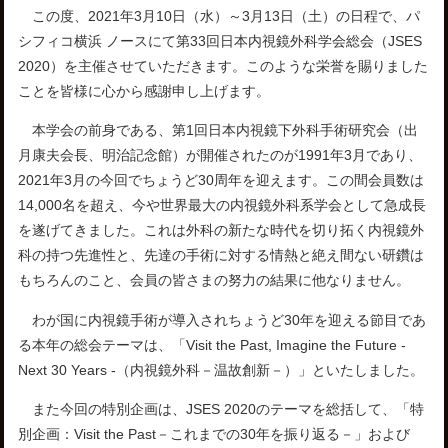
この度、2021年3月10日（水）～3月13日（土）の日程で、パ
シフィコ横浜 ノースにて第33回日本内視鏡外科学会総会（JSES
2020）を主催させていただきます。このような栄誉を賜りました
ことを皆様に心から感謝申し上げます。
本学会の前身である、第1回日本内視鏡下外科手術研究会（出
月康夫会長、明治記念館）が開催されたのが1991年3月であり、
2021年3月の今回でちょうど30周年を迎えます。この間会員数は
14,000名を超え、今や世界最大の内視鏡外科系学会として急成長
を遂げてきました。これは外科の新たな時代を切り拓く内視鏡外
科の持つ先進性と、先達の手術に対する情熱と絶え間ない研鑽は
もちろんのこと、会員の皆さまの努力の結果に他なりません。
わが国に内視鏡手術が導入されちょうど30年を迎える節目であ
る本年の総会テーマは、「Visit the Past, Imagine the Future -
Next 30 Years -（内視鏡外科－温故創新－）」といたしました。
また今回の特別企画は、JSES 2020のテーマを総括して、「特
別企画：Visit the Past－これまでの30年を振り返る－」および