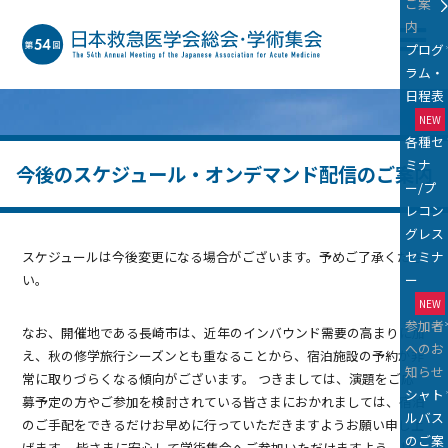
ご案
内
プログ
M
ラム・
日程表
NEW
各種セ
ミナ
今後のスケジュール・オンデマンド配信のご案内
ー/プ
レコン
グレス
セミナ
スケジュールは今後変更になる場合がございます。予めご了承くださ
ー
い。
NEW
参加者
なお、開催地である長崎市は、近年のインバウンド需要の高まりに加
へのお
え、秋の修学旅行シーズンとも重なることから、宿泊施設の予約が非
知らせ
常に取りづらくなる傾向がございます。 つきましては、演題をご応
シャト
募予定の方やご参加を検討されている皆さまにおかれましては、宿泊
ルバス
のご手配をできるだけお早めに行っていただきますようお願い申し上
のご案
げます。 皆さまに安心して学術集会へご参加いただけますよう、精