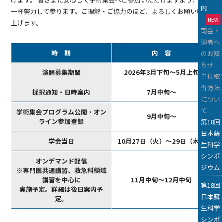
内
一杯努力して参ります。ご理解・ご協力のほど、よろしくお願い申し
NEW
上げます。
司会・
演者へ
時 期
内 容
のお知
らせ
演題募集期間
2026年3月下旬～5月上旬
単位取
得方法
採択通知・日時案内
7月中旬～
につい
て
学術集会プログラム公開・オン
9月中旬～
ライン参加登録
第18回
日本蘇
学会当日
10月27日（火）～29日（木）
生科学
シンポ
オンデマンド配信
ジウム
※専門医共通講習、救急科領域
講習を中心に
11月中旬～12月中旬
第18回
実施予定。詳細は後日案内予
日本蘇
定。
生科学
シンポ