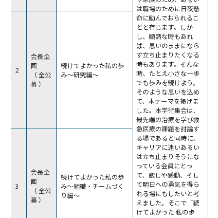
は職場のために日夜懸
命に励んでおられるこ
とと存じます。しか
し、順調な時もあれ
ば、思いのままになら
ず立ち止まりたくなる
会長企
時もあります。そんな
画
続けてよかった私の歩
2
時、たとえ小さな一歩
（ 全公
み～研究編～
でも歩みを続けよう。
募 ）
そのような思いを込め
て、本テーマを掲げま
した。本学術集会は、
最先端の治療を学び救
急医療の課題を討論す
る場であると同時に、
キャリアに迷いあるい
は立ち止まりそうにな
っている会員にとっ
会長企
て、癒しや感動、そし
続けてよかった私の歩
画
て明日への勇気を得ら
3
み～組織・チームづく
（ 全公
れる場にもしたいと考
り編～
募 ）
えました。そこで「続
けてよかった 私の歩