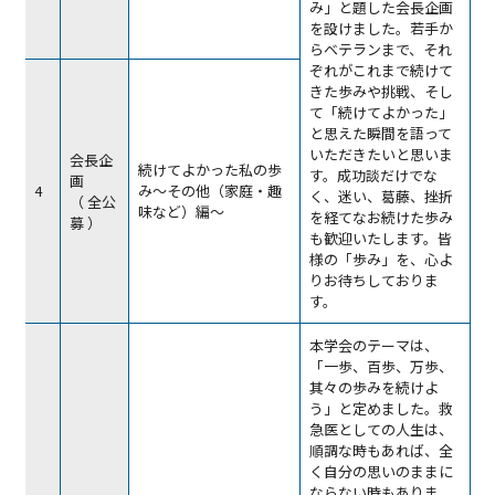
み」と題した会長企画
を設けました。若手か
らベテランまで、それ
ぞれがこれまで続けて
きた歩みや挑戦、そし
て「続けてよかった」
と思えた瞬間を語って
いただきたいと思いま
会長企
続けてよかった私の歩
す。成功談だけでな
画
4
み～その他（家庭・趣
く、迷い、葛藤、挫折
（ 全公
味など）編～
を経てなお続けた歩み
募 ）
も歓迎いたします。皆
様の「歩み」を、心よ
りお待ちしておりま
す。
本学会のテーマは、
「一歩、百歩、万歩、
其々の歩みを続けよ
う」と定めました。救
急医としての人生は、
順調な時もあれば、全
く自分の思いのままに
ならない時もありま