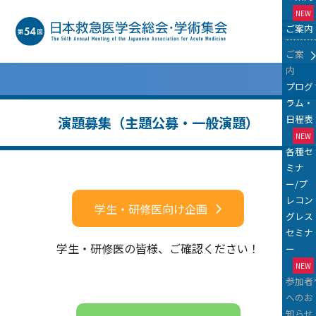
NEW
ご案内
M
ご案
内
プログ
ラム・
日程表
演題募集（主題公募・一般演題）
NEW
各種セ
ミナ
ー/プ
レコン
学生・研修医向け企画
グレス
セミナ
学生・研修医の皆様、ご確認ください！
ー
NEW
参加者
へのお
知らせ