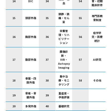
14
DIC
34
54
育・初期
血
臨床研修
鎮静・鎮
専門医教
15
頭部外傷
35
痛・せん
55
育制度
妄
栄養管
疫学研
理・リハ
16
胸部外傷
36
56
究・医療
ビリテー
統計
ション
画像診
断・
17
腹部外傷
37
IVR・
57
AI研究
Autopsy
Imaging
集中治
骨盤・四
18
38
療・モニ
58
その他
肢外傷
タリング
脊椎・脊
重症度・
19
39
髄外傷
予後評価
20
多発外傷
40
基礎研究