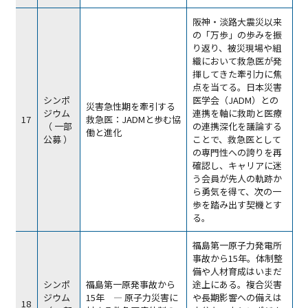
阪神・淡路大震災以来
の「万歩」の歩みを振
り返り、被災現場や組
織において救急医が発
揮してきた牽引力に焦
点を当てる。日本災害
シンポ
医学会（JADM）との
災害急性期を牽引する
ジウム
連携を軸に救助と医療
17
救急医：JADMと歩む協
（ 一部
の連携深化を議論する
働と進化
公募 ）
ことで、救急医として
の専門性への誇りを再
確認し、キャリアに迷
う会員が先人の軌跡か
ら勇気を得て、次の一
歩を踏み出す契機とす
る。
福島第一原子力発電所
事故から15年。体制整
備や人材育成はいまだ
シンポ
福島第一原発事故から
途上にある。複合災害
ジウム
15年 ― 原子力災害に
や長期影響への備えは
18