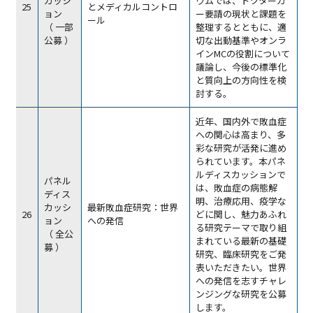
カッシ
ウムでは、ドクターカ
25
とメディカルコントロ
ョン
ー要請の現状と課題を
ール
（ 一部
整理するとともに、適
公募 ）
切な出動基準やオンラ
インMCの役割について
議論し、今後の標準化
と質向上の方向性を検
討する。
近年、国内外で敗血症
への関心は高まり、多
彩な研究が活発に進め
られています。本パネ
ルディスカッションで
パネル
は、敗血症の病態解
ディス
明、治療応用、疫学な
カッシ
最新敗血症研究：世界
26
どに関し、魅力あふれ
ョン
への発信
る研究テーマで取り組
（ 全公
まれている最新の基礎
募 ）
研究、臨床研究をご発
表いただきたい。世界
への発信を志すチャレ
ンジングな研究を公募
します。