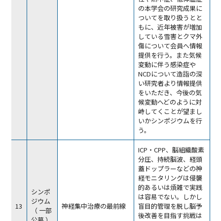
の本学会の研究成果に
ついてを取り扱うとと
もに、近年被害が増加
している雪害とクマ外
傷について会員へ情報
提供を行う。また気候
変動に伴う感染症や
NCDについて造詣の深
い研究者より情報提供
をいただき、今後の気
候変動へどのように対
峙してくことが望まし
いかシンポジウムを行
う。
ICP・CPP、脳組織酸素
分圧、持続脳波、経頭
蓋ドップラーなどの神
経モニタリングは侵襲
的あるいは煩雑で実践
シンポ
は容易でない。しかし
ジウム
13
神経集中治療の最前線
盲目的管理を脱し脳予
（ 一部
後改善を目指す挑戦は
公募 ）