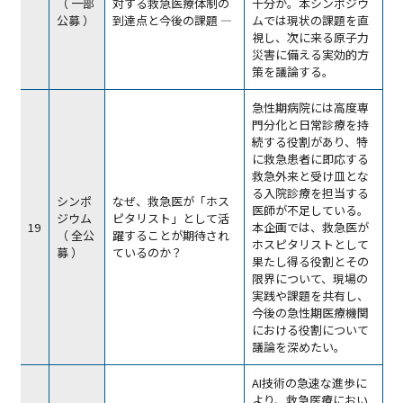
（ 一部
対する救急医療体制の
十分か。本シンポジウ
公募 ）
到達点と今後の課題 ―
ムでは現状の課題を直
視し、次に来る原子力
災害に備える実効的方
策を議論する。
急性期病院には高度専
門分化と日常診療を持
続する役割があり、特
に救急患者に即応する
救急外来と受け皿とな
る入院診療を担当する
シンポ
なぜ、救急医が「ホス
医師が不足している。
ジウム
ピタリスト」として活
19
本企画では、救急医が
（ 全公
躍することが期待され
ホスピタリストとして
募 ）
ているのか？
果たし得る役割とその
限界について、現場の
実践や課題を共有し、
今後の急性期医療機関
における役割について
議論を深めたい。
AI技術の急速な進歩に
より、救急医療におい