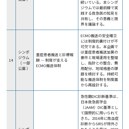
続いている。本シンポ
ジウムでは最前線で実
践する救急医の知見を
共有し、その意義と限
界を議論する。
ECMO搬送の安全確立
には制度的裏付けが不
可欠である。本企画で
シンポ
は重症患者搬送加算の
重症患者搬送と診療報
ジウム
要件と現場運用を整理
14
酬 ─ 制度が支える
（ 一部
し、指針との整合、費
ECMO搬送体制
公募 ）
用配分、地域格差の課
題を検討する。持続可
能な搬送体制を制度面
から再設計する。
急性期DIC診断基準は、
日本救急医学会
（JAAM）DIC基準とし
て国際的に用いられて
きた。2016年に敗血症
診断からSIRSが除外さ