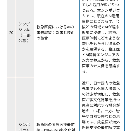
てもAI活用が広がりつ
つある。本シンポジウ
ムでは、現在のAI活用
事例にとどまらず、今
シンポ
救急医療におけるAIの
後どの領域でAIが臨床
ジウム
20
未来展望：臨床と技術
現場に浸透し、診療、
（ 一部
の融合
医療体制にどのような
公募 ）
変化をもたらし得るの
かを展望する。臨床医
とAI開発エンジニアの
双方の視点から、救急
医療の未来像を議論す
る。
近年、日本国内の救急
外来でも外国人患者へ
の対応が増加し、救急
医が多文化背景を持つ
患者に対応する機会が
増えている。一方、紛
争や自然災害などの現
場では、救急医が海外
シンポ
救急医の国際医療最前
医療支援の最前線で重
ジウム
線―国内ERの多文化対