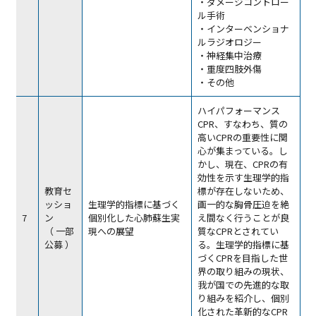
・ダメージコントロー
ル手術
・インターベンショナ
ルラジオロジー
・神経集中治療
・重度四肢外傷
・その他
ハイパフォーマンス
CPR、すなわち、質の
高いCPRの重要性に関
心が集まっている。し
かし、現在、CPRの有
効性を示す生理学的指
教育セ
標が存在しないため、
ッショ
生理学的指標に基づく
画一的な胸骨圧迫を絶
7
ン
個別化した心肺蘇生実
え間なく行うことが良
（ 一部
現への展望
質なCPRとされてい
公募 ）
る。生理学的指標に基
づくCPRを目指した世
界の取り組みの現状、
我が国での先進的な取
り組みを紹介し、個別
化された革新的なCPR