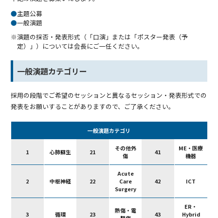
●
主題公募
●
一般演題
※演題の採否・発表形式（「口演」または「ポスター発表（予
定）」）については会長にご一任ください。
一般演題カテゴリー
採用の段階でご希望のセッションと異なるセッション・発表形式での
発表をお願いすることがありますので、ご了承ください。
一般演題カテゴリ
その他外
ME・医療
1
心肺蘇生
21
41
傷
機器
Acute
2
中枢神経
22
Care
42
ICT
Surgery
ER・
熱傷・電
3
循環
23
43
Hybrid
撃傷