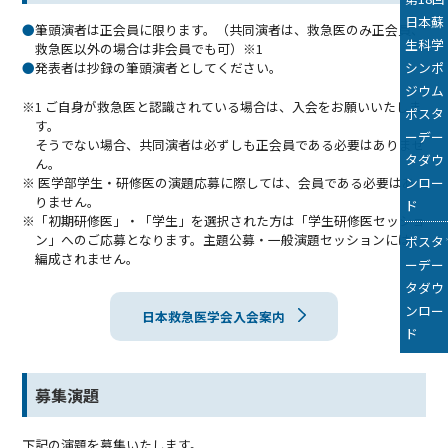
日本蘇
●
筆頭演者は正会員に限ります。（共同演者は、救急医のみ正会員、
生科学
救急医以外の場合は非会員でも可）※1
シンポ
●
発表者は抄録の筆頭演者としてください。
ジウム
※1 ご自身が救急医と認識されている場合は、入会をお願いいたしま
ポスタ
す。
ーデー
そうでない場合、共同演者は必ずしも正会員である必要はありませ
タダウ
ん。
ンロー
※ 医学部学生・研修医の演題応募に際しては、会員である必要はあ
りません。
ド
※「初期研修医」・「学生」を選択された方は「学生研修医セッショ
ン」へのご応募となります。主題公募・一般演題セッションには、
ポスタ
編成されません。
ーデー
タダウ
ンロー
日本救急医学会入会案内
ド
募集演題
下記の演題を募集いたします。