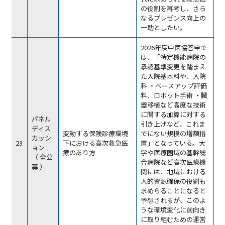
の役割を再考し、さら
なるプレゼンス向上の
一助としたい。
2026年度中医協答申で
は、「特定機能病院の
承認基準変更を踏まえ
た入院基本料や、入院
料 ・ベースアップ評価
料、ロボット手術 ・臓
器移植など高度な技術
に関する加算に対する
パネル
引き上げなど、これま
ディス
変動する保険診療環境
でにない規模の増額措
カッシ
23
下における高次救急医
置」となっている。大
ョン
療のあり方
学や医療圏域の基幹総
（ 全公
合病院など高次医療機
募 ）
関には、地域における
人的資源確保の役割も
求めらることになると
予想されるが、このよ
うな環境変化に前向き
に取り組むための運営