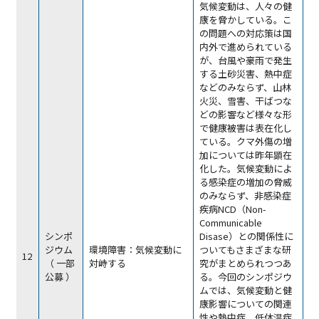
気候変動は、人々の健
康を脅かしている。こ
の問題への対応策は国
内外で進められている
が、台風や豪雨で発生
する土砂災害、熱中症
などのみならず、山林
火災、雪害、干ばつな
どの影響など様々な形
で健康被害は表在化し
ている。クマ外傷の増
加については昨年顕在
化した。気候変動によ
る感染症の増加の脅威
のみならず、非感染症
疾病NCD（Non-
Communicable
シンポ
Disase）との関係性に
ジウム
環境障害：気候変動に
ついてもさまざまな研
12
（ 一部
対峙する
究がまとめられつつあ
公募 ）
る。今回のシンポジウ
ムでは、気候変動と健
康影響についての関連
性や熱中症、低体温症