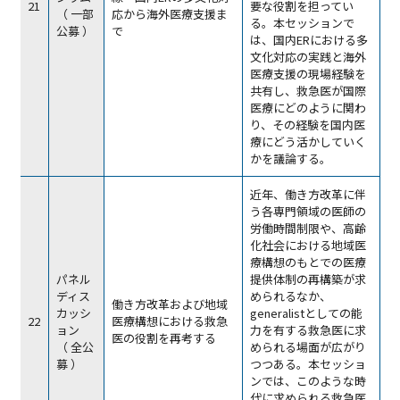
21
要な役割を担ってい
（ 一部
応から海外医療支援ま
る。本セッションで
公募 ）
で
は、国内ERにおける多
文化対応の実践と海外
医療支援の現場経験を
共有し、救急医が国際
医療にどのように関わ
り、その経験を国内医
療にどう活かしていく
かを議論する。
近年、働き方改革に伴
う各専門領域の医師の
労働時間制限や、高齢
化社会における地域医
療構想のもとでの医療
パネル
提供体制の再構築が求
ディス
められるなか、
働き方改革および地域
カッシ
generalistとしての能
22
医療構想における救急
ョン
力を有する救急医に求
医の役割を再考する
（ 全公
められる場面が広がり
募 ）
つつある。本セッショ
ンでは、このような時
代に求められる救急医