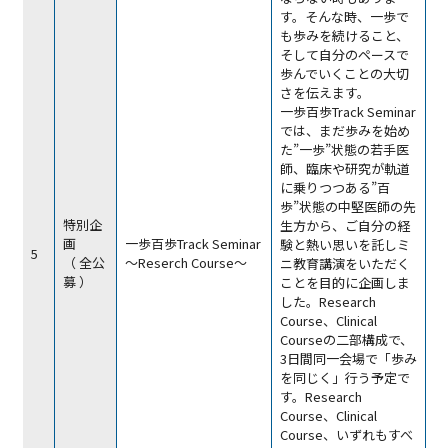
す。そんな時、一歩で
も歩みを続けること、
そして自分のペースで
歩んでいくことの大切
さを伝えます。
一歩百歩Track Seminar
では、まだ歩みを始め
た”一歩”状態の若手医
師、臨床や研究が軌道
に乗りつつある”百
歩”状態の中堅医師の先
特別企
生方から、ご自分の経
画
一歩百歩Track Seminar
験と熱い思いを託しミ
5
（ 全公
～Reserch Course～
ニ教育講演をいただく
募 ）
ことを目的に企画しま
した。Research
Course、Clinical
Courseの二部構成で、
3日間同一会場で「歩み
を同じく」行う予定で
す。Research
Course、Clinical
Course、いずれもすべ