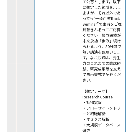
て公募とします。以下
に想定した領域を示し
ますが、それ以外であ
っても”一歩百歩Track
Seminar”の主旨をご理
解頂きふるってご応募
ください。救急医療が
未来永劫「歩み」続け
られるよう、30分間で
熱い講演をお願いしま
す。なお抄録は、先生
方のこれまでの臨床経
験、研究成果等を交え
て自由書式で記載くだ
さい。
【想定テーマ】
Research Course
・動物実験
・フローサイトメトリ
ーと細胞解析
・オミクス解析
・大規模データベース
研究