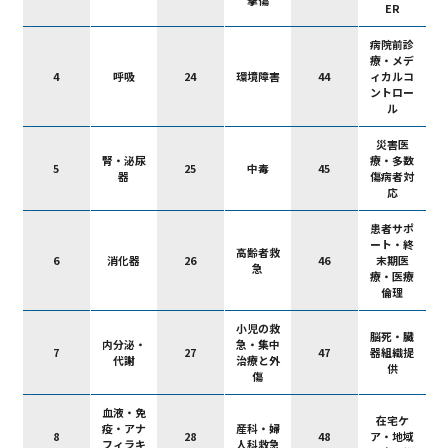
ER
病院前診
療・メデ
4
呼吸
24
環境障害
44
ィカルコ
ントロー
ル
災害医
腎・泌尿
療・多数
5
25
中毒
45
器
傷病者対
応
患者サポ
ート・終
高齢者救
6
消化器
26
46
末期医
急
療・医療
倫理
小児の救
脳死・臓
内分泌・
急・集中
7
27
47
器組織提
代謝
治療と外
供
傷
血液・免
在宅ケ
疫・アナ
産科・婦
8
28
48
ア・地域
フィラキ
人科救急