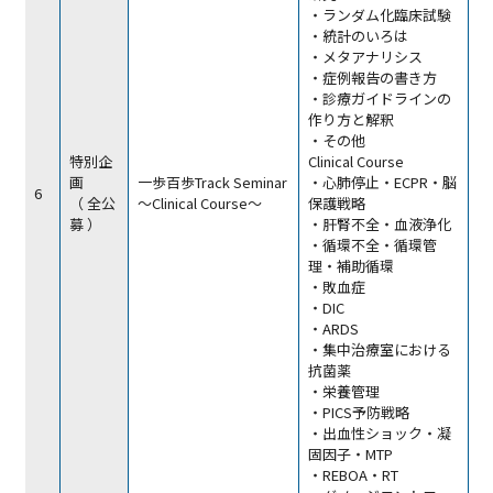
・ランダム化臨床試験
・統計のいろは
・メタアナリシス
・症例報告の書き方
・診療ガイドラインの
作り方と解釈
・その他
特別企
Clinical Course
画
一歩百歩Track Seminar
・心肺停止・ECPR・脳
6
（ 全公
～Clinical Course～
保護戦略
募 ）
・肝腎不全・血液浄化
・循環不全・循環管
理・補助循環
・敗血症
・DIC
・ARDS
・集中治療室における
抗菌薬
・栄養管理
・PICS予防戦略
・出血性ショック・凝
固因子・MTP
・REBOA・RT