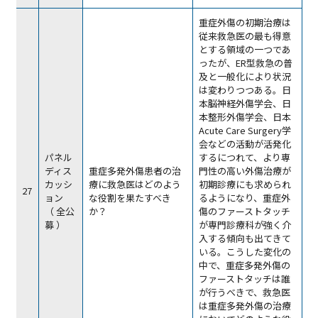
重症外傷の初期治療は
従来救急医の最も得意
とする領域の一つであ
ったが、ER型救急の普
及と一般化により状況
は変わりつつある。日
本脳神経外傷学会、日
本整形外傷学会、日本
Acute Care Surgery学
会などの活動が活発化
パネル
するにつれて、より専
ディス
重症多発外傷患者の治
門性の高い外傷治療が
カッシ
療に救急医はどのよう
初期診療にも求められ
27
ョン
な役割を果たすべき
るようになり、重症外
（ 全公
か？
傷のファーストタッチ
募 ）
が専門診療科が強く介
入する傾向も出てきて
いる。こうした変化の
中で、重症多発外傷の
ファーストタッチは誰
が行うべきで、救急医
は重症多発外傷の治療