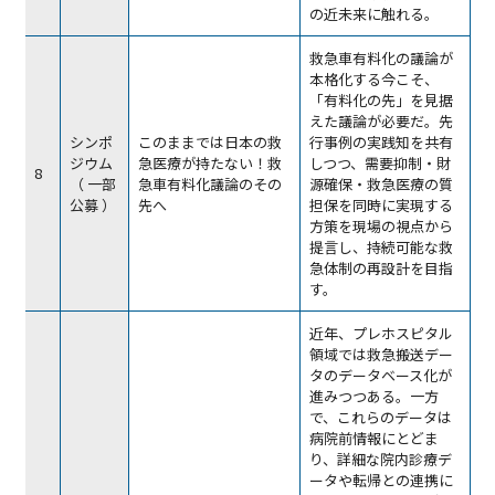
の近未来に触れる。
救急車有料化の議論が
本格化する今こそ、
「有料化の先」を見据
えた議論が必要だ。先
シンポ
このままでは日本の救
行事例の実践知を共有
ジウム
急医療が持たない！救
しつつ、需要抑制・財
8
（ 一部
急車有料化議論のその
源確保・救急医療の質
公募 ）
先へ
担保を同時に実現する
方策を現場の視点から
提言し、持続可能な救
急体制の再設計を目指
す。
近年、プレホスピタル
領域では救急搬送デー
タのデータベース化が
進みつつある。一方
で、これらのデータは
病院前情報にとどま
り、詳細な院内診療デ
ータや転帰との連携に