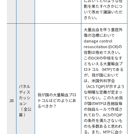
においてどのような役
割を果たすべきかにつ
いて改めて議論いただ
きたい。
大量出血を伴う重症外
傷の治療において
damage control
resuscitation (DCR)の
役割は極めて大きい。
このDCRの中核をなす
ともいえる大量輸血プ
ロトコル（MTP)である
が、我が国において
は、米国外科学会
パネル
（ACS TQIP)が示すよう
ディス
な明確な定義が定まっ
我が国の大量輸血プロ
カッシ
ていない。このため我
28
トコルはどのようにあ
ョン
が国のMTPは各施設毎
るべきか？
（ 全公
の独自ルールで作成さ
募 ）
れており、ACSのTQIP
の条件を満たさないも
のも多数あると思われ
る。また、MTPに血小