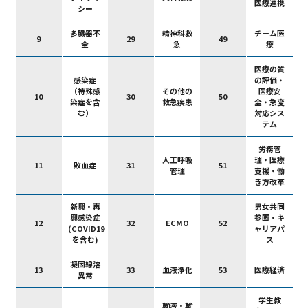
医療連携
シー
多臓器不
精神科救
チーム医
9
29
49
全
急
療
医療の質
感染症
の評価・
（特殊感
その他の
医療安
10
30
50
染症を含
救急疾患
全・急変
む）
対応シス
テム
労務管
人工呼吸
理・医療
11
敗血症
31
51
管理
支援・働
き方改革
新興・再
男女共同
興感染症
参画・キ
12
32
ECMO
52
(COVID19
ャリアパ
を含む)
ス
凝固線溶
13
33
血液浄化
53
医療経済
異常
学生教
輸液・輸