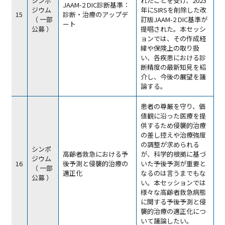
シンポ
れたことを受け、2023
JAAM-2 DIC診断基準：
ジウム
年にSIRSを削除した改
15
診断・治療のアップデ
（ 一部
訂版JAAM-2 DIC基準が
ート
公募 ）
提唱された。本セッシ
ョンでは、その作成経
緯や保険上の取り扱
い、各疾患における診
断精度の最新知見を紹
介し、今後の展望を議
論する。
患者の尊厳を守り、価
値観に沿った医療を提
供するため侵襲的治療
の差し控えや治療強度
の調整が求められる
シンポ
高齢者救急における予
が、科学的根拠に基づ
ジウム
16
後予測と侵襲的治療の
いた予後予測が重要と
（ 一部
適正化
なるのは言うまでもな
公募 ）
い。本セッションでは
様々な高齢者救急病態
に関する予後予測と侵
襲的治療の適正化につ
いて議論したい。