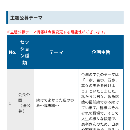
主題公募テーマ
※主題公募テーマ情報は今後変更する可能性がございます。
セッ
ショ
No.
テーマ
企画主旨
ン種
類
今年の学会のテーマは
「一歩、百歩、万歩、
其々の歩みを続けよ
う」といたしました。
会長企
私たちは日々、救急医
画
続けてよかった私の歩
療の最前線で歩み続け
1
（ 全公
み～臨床編～
ています。皆様はそれ
募 ）
ぞれの職場で、そして
人生の様々な段階で、
患者さんのため、自身
や家族のため、あるい