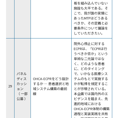
板を組み込んでいない
施設も大半である。そ
こで、我が国の実情に
あったMTPはどうある
べきか、その定義と必
要条件について議論を
していただきたい。
院外心停止に対する
ECPRは、「ECPRは行
うべきか否か」という
単純な二元論ではな
く、どのような患者
に、どのタイミング
パネル
で、いかなる医療シス
ディス
OHCA-ECPRをどう設計
テムのもとで実施する
カッシ
するか ― 患者選択と地
かが転帰を規定するこ
29
ョン
域システム構築の最前
とが示唆されている。
（ 一部
線
本企画では国内外のエ
公募 ）
ビデンスを踏まえ、先
進的地域における
OHCA-ECPR体制の構築
過程と実装実践を共有