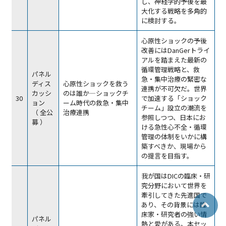
し、神経学的予後を最
大化する戦略を多角的
に検討する。
心原性ショックの予後
改善にはDanGerトライ
アルを踏まえた最新の
循環管理戦略と、救
パネル
急・集中治療の緊密な
ディス
心原性ショックを救う
連携が不可欠だ。世界
カッシ
のは誰か―ショックチ
30
で加速する「ショック
ョン
ーム時代の救急・集中
チーム」設立の潮流を
（ 全公
治療連携
参照しつつ、日本にお
募 ）
ける急性心不全・循環
管理の体制をいかに構
築すべきか、現場から
の提言を目指す。
我が国はDICの臨床・研
究分野において世界を
牽引してきた先進国で
あり、その背景には臨
床家・研究者の強い情
パネル
熱と愛がある。本セッ