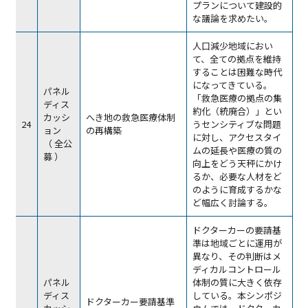
プランについて建設的
な議論を求めたい。
人口減少地域におい
て、全ての拠点を維持
することは困難な時代
になってきている。
パネル
「救急医療の拠点の集
ディス
約化（統廃合）」とい
カッシ
へき地の救急医療体制
24
うセンシティブな問題
ョン
の再構築
に対し、アクセスタイ
（ 全公
ムの延長や医療の質の
募 ）
向上をどう天秤にかけ
るか、必要な人材をど
のように育成するかな
ど幅広く討論する。
ドクターカーの要請基
準は地域ごとに運用が
異なり、その判断はメ
ディカルコントロール
パネル
体制の質に大きく依存
ディス
している。本シンポジ
ドクターカー要請基準