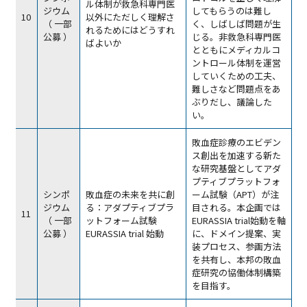
ル体制が救急科専門医
ジウム
してもらうのは難し
10
以外にただしく理解さ
（ 一部
く、しばしば問題が生
れるためにはどうすれ
公募 ）
じる。非救急科専門医
ばよいか
とともにメディカルコ
ントロール体制を運営
していくための工夫、
難しさなど問題点をあ
ぶりだし、議論した
い。
敗血症診療のエビデン
ス創出を加速する新た
な研究基盤としてアダ
プティブプラットフォ
シンポ
敗血症の未来を共に創
ーム試験（APT）が注
ジウム
る：アダプティブプラ
目される。本企画では
11
（ 一部
ットフォーム試験
EURASSIA trial始動を軸
公募 ）
EURASSIA trial 始動
に、ドメイン提案、実
装プロセス、参画方法
を共有し、本邦の敗血
症研究の協働体制構築
を目指す。