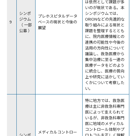
は依然として課題が多
いのが現状である。本
シンポ
シンポジウムでは、
プレホスピタルデータ
ジウム
ORIONなどの先進的な
9
ベースの現状と今後の
（ 一部
取り組みによる現状と
展望
公募 ）
課題を整理するととも
に、院内医療情報との
連携の可能性や今後の
活用の方向性について
議論し、救急医療から
集中治療に至る一連の
医療データをどのよう
に統合し、医療の質向
上や研究に活かしてい
くかについて考察した
い。
特に地方では、救急医
療は主に非救急科専門
医によって支えられて
いるが、非救急科専門
医に地域のメディカル
コントロール体制やプ
メディカルコントロー
シンポ
ロトコルを正しく理解