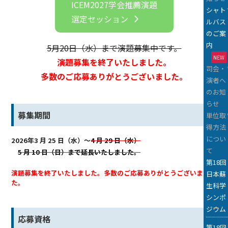
ICEM2027学会推薦演題
シャト
選定セッション
ルバス
のご案
内
5月20日（水）まで演題募集中です。
NEW
演題募集を終了いたしました。
司会・
多数のご応募ありがとうございました。
演者へ
のお知
らせ
募集期間
単位取
得方法
につい
2026年3 月 25 日（水）～
4 月 29 日（水）
て
5 月 10 日（日）まで延長いたしました。
第18回
演題募集を終了いたしました。多数のご応募ありがとうございまし
日本蘇
た。
生科学
シンポ
ジウム
応募資格
第18回