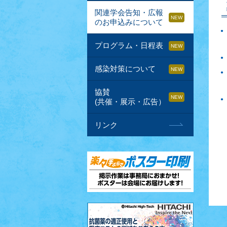
関連学会告知・広報
のお申込みについて
プログラム・日程表
感染対策について
協賛
(共催・展示・広告）
リンク