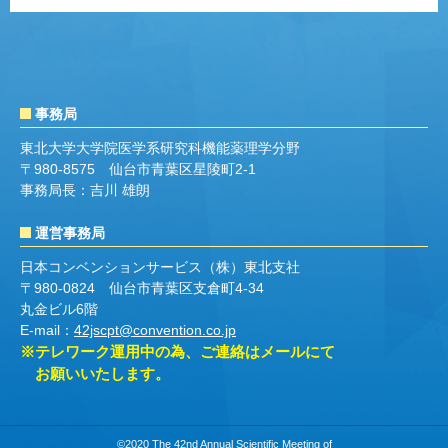
事務局
東北大学大学院医学系研究科機能薬理学分野
〒980-8575 仙台市青葉区星陵町2-1
事務局長：吉川 雄朗
運営事務局
日本コンベンションサービス（株）東北支社
〒980-0824 仙台市青葉区支倉町4-34
丸金ビル6階
E-mail：
42jscpt@convention.co.jp
※テレワーク運用中の為、ご連絡はメールにて
お願いいたします。
©2020 The 42nd Annual Scientific Meeting of