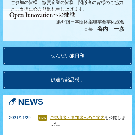
ご参加の皆様、協賛企業の皆様、関係者の皆様のご協力
とご支援に心より御礼申し上げます。
第42回日本臨床薬理学会学術総会
谷内 一彦
会長
せんだい旅日和
伊達な銘品横丁
NEWS
2021/11/29
ご登壇者・参加者へのご案内
を公開しま
した。