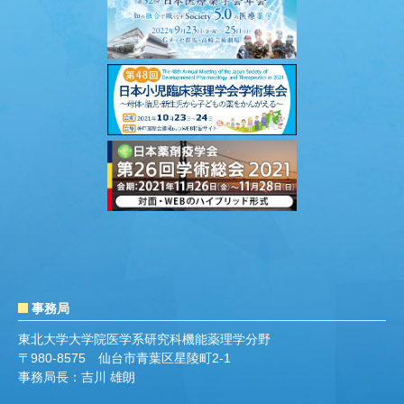
集掲載広告のお申込み
を延長しました。
Late-Breaking abstract 演題登録
を開始
2021/8/20
しました。
演題募集
を締め切りました。多数のご応
2021/8/5
募ありがとうございました。
演題募集
を再延長しました。（8月4日
2021/7/28
(水)正午まで）
共催セミナー、企業展示・書籍展示およ
2021/7/19
びホスピタリティスペース、プログラム
集掲載広告のお申込み
を延長しました。
事務局
演題募集
を延長しました。
2021/7/13
東北大学大学院医学系研究科機能薬理学分野
〒980-8575 仙台市青葉区星陵町2-1
共催セミナー、企業展示・書籍展示およ
2021/7/1
事務局長：吉川 雄朗
びホスピタリティスペースのお申込み
を
延長しました。