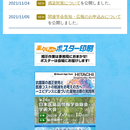
感染対策について
を公開しました。
2021/11/24
関連学会告知・広報のお申込みについて
2021/11/05
を公開しました。
一般演題（ポスター）発表者の皆様へ
を
2021/10/12
公開しました。
一般演題採択リスト
を公開しました。
2021/10/8
プログラム
を公開しました。
2021/10/4
オンライン参加登録
を公開しました。
2021/10/1
Late-Breaking Session 演題登録
期間を
2021/9/30
延長しました。
（10月15日(金)12:00まで）
共催セミナー、企業展示・書籍展示およ
2021/9/1
びホスピタリティスペース、プログラム