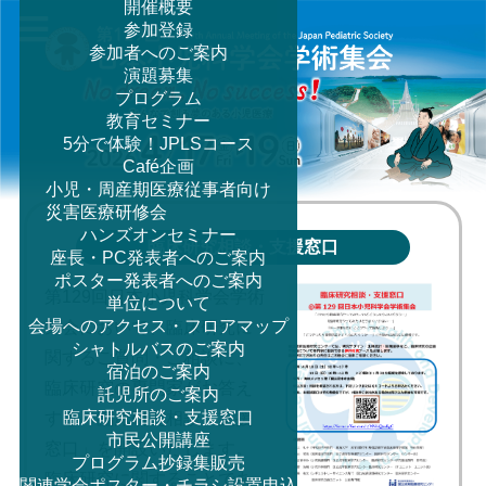
開催概要
参加登録
参加者へのご案内
MENU
演題募集
プログラム
教育セミナー
5分で体験！JPLSコース
Café企画
小児・周産期医療従事者向け
災害医療研修会
ハンズオンセミナー
臨床研究相談・支援窓口
座長・PC発表者へのご案内
ポスター発表者へのご案内
第129回日本小児科学会学術
単位について
会場へのアクセス・フロアマップ
集会において、臨床研究に
シャトルバスのご案内
関するご質問・ご相談に、
宿泊のご案内
臨床研究の専門家がお答え
託児所のご案内
臨床研究相談・支援窓口
する「臨床研究相談・支援
市民公開講座
窓口」を開設いたします。
プログラム抄録集販売
臨床研究に関することであ
関連学会ポスター・チラシ設置申込