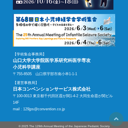
【学術集会事務局】
山口大学大学院医学系研究科医学専攻
小児科学講座
〒755-8505 山口県宇部市南小串1-1-1
【運営事務局】
日本コンベンションサービス株式会社
〒100-0013 東京都千代田区霞が関1-4-2 大同生命霞が関ビル
14F
mail :
129jps@convention.co.jp
© 2025 The 129th Annual Meeting of the Japanese Pediatric Society