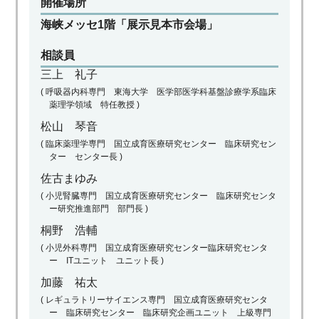
開催場所
海峡メッセ1階「展示見本市会場」
相談員
三上 礼子
( 呼吸器内科専門 東海大学 医学部医学科基盤診療学系臨床
薬理学領域 特任教授 )
松山 琴音
( 臨床薬理学専門 国立成育医療研究センター 臨床研究セン
ター センター長 )
佐古まゆみ
( 小児腎臓専門 国立成育医療研究センター 臨床研究センタ
ー研究推進部門 部門長 )
桐野 浩輔
( 小児外科専門 国立成育医療研究センター臨床研究センタ
ー ITユニット ユニット長 )
加藤 祐太
( レギュラトリーサイエンス専門 国立成育医療研究センタ
ー 臨床研究センター 臨床研究企画ユニット 上級専門