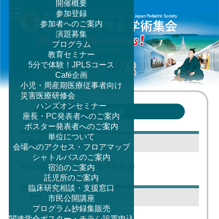
開催概要
参加登録
参加者へのご案内
MENU
演題募集
プログラム
教育セミナー
5分で体験！JPLSコース
Café企画
小児・周産期医療従事者向け
災害医療研修会
ハンズオンセミナー
開催概要
座長・PC発表者へのご案内
ポスター発表者へのご案内
単位について
学会名
会場へのアクセス・フロアマップ
シャトルバスのご案内
第129回日本小児科学会学術集会
宿泊のご案内
託児所のご案内
臨床研究相談・支援窓口
テーマ
市民公開講座
プログラム抄録集販売
関連学会ポスター・チラシ設置申込