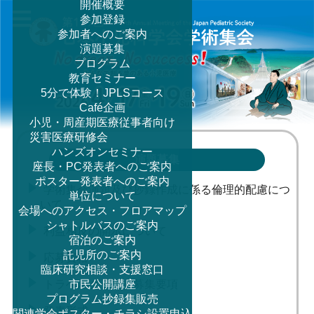
開催概要
参加登録
参加者へのご案内
MENU
演題募集
プログラム
教育セミナー
5分で体験！JPLSコース
Café企画
小児・周産期医療従事者向け
災害医療研修会
ハンズオンセミナー
演題募集
座長・PC発表者へのご案内
ポスター発表者へのご案内
学術集会演題及び抄録作成に係る倫理的配慮につ
単位について
いて
会場へのアクセス・フロアマップ
シャトルバスのご案内
利益相反の開示について
宿泊のご案内
託児所のご案内
応募資格
臨床研究相談・支援窓口
市民公開講座
トラベルグラント募集要項
プログラム抄録集販売
発表形式
関連学会ポスター・チラシ設置申込