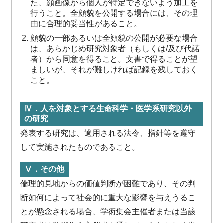
た、顔画像から個人が特定できないよう加工を
行うこと。全顔貌を公開する場合には、その理
由に合理的妥当性があること。
顔貌の一部あるいは全顔貌の公開が必要な場合
は、あらかじめ研究対象者（もしくは/及び代諾
者）から同意を得ること。文書で得ることが望
ましいが、それが難しければ記録を残しておく
こと。
Ⅳ．人を対象とする生命科学・医学系研究以外
の研究
発表する研究は、適用される法令、指針等を遵守
して実施されたものであること。
Ⅴ．その他
倫理的見地からの価値判断が困難であり、その判
断如何によって社会的に重大な影響を与えうるこ
とが懸念される場合、学術集会主催者または当該