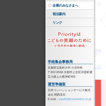
企業のみなさまへ
宿泊案内
リンク
学術集会事務局
京都府立医科大学 小児外科
〒602-8566 京都市上京区河原町通
広小路上ル梶井町465
運営準備室
日本コンベンションサービス株式
会社 関西支社
E-mail：
jsps64@convention.co.jp