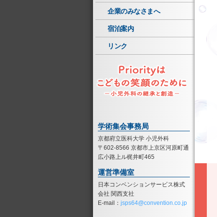
企業のみなさまへ
宿泊案内
リンク
学術集会事務局
京都府立医科大学 小児外科
〒602-8566 京都市上京区河原町通
広小路上ル梶井町465
運営準備室
日本コンベンションサービス株式
会社 関西支社
E-mail：
jsps64@convention.co.jp