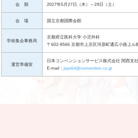
会 期
2027年5月27日（木）～29日（土）
会 場
国立京都国際会館
京都府立医科大学 小児外科
学術集会事務局
〒602-8566 京都市上京区河原町通広小路上ル
日本コンベンションサービス株式会社 関西支
運営準備室
E-mail：
jsps64@convention.co.jp