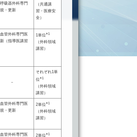
・呼吸器外科専門
（共通講
新規・更新
習・医療安
全）
臓血管外科専門医
※1
1単位
更新（指導医講習
（外科領域
）
講習）
それぞれ1単
※1
位
－
（外科領域
講習）
臓血管外科専門医
※1
2単位
新規・更新
（外科領域
講習）
臓血管外科専門医
※1
2単位