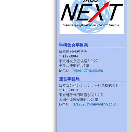
学術集会事務局
日本胸部外科学会
〒112-0004
東京都文京区後楽2-3-27
テラル後楽ビル1階
E-mail：
meeting@jpats.org
運営事務局
日本コンベンションサービス株式会社
〒100-0013
東京都千代田区霞が関1-4-2
大同生命霞が関ビル14階
E-mail：
jats2026@convention.co.jp