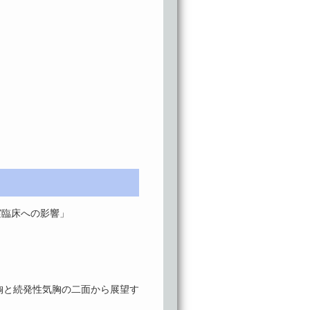
実臨床への影響」
胸と続発性気胸の二面から展望す