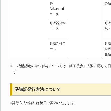
科
の
Advanced
コース
呼吸器外科
呼
コース
規
食道外科コ
食
ース
道
更
※1 機構認定の単位付与については、終了後参加人数に応じて
す
受講証発行方法について
※発行方法の詳細は後日ご案内いたします。