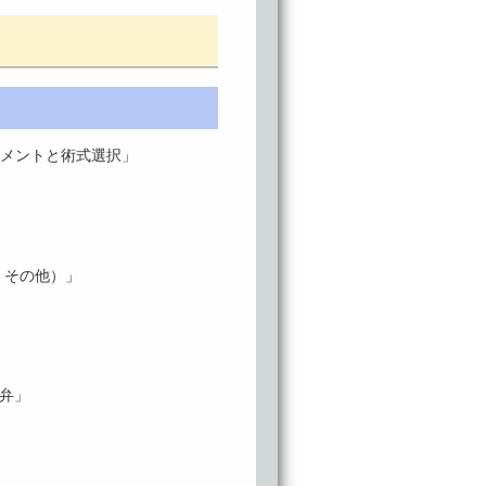
ジメントと術式選択」
、その他）」
工弁」