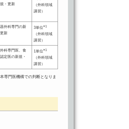
新規・更新
（外科領域
講習）
吸器外科専門の新
※1
3単位
・更新
（外科領域
講習）
道外科専門医、食
※1
1単位
科認定医の新規・
（外科領域
新
講習）
日本専門医機構での判断となりま