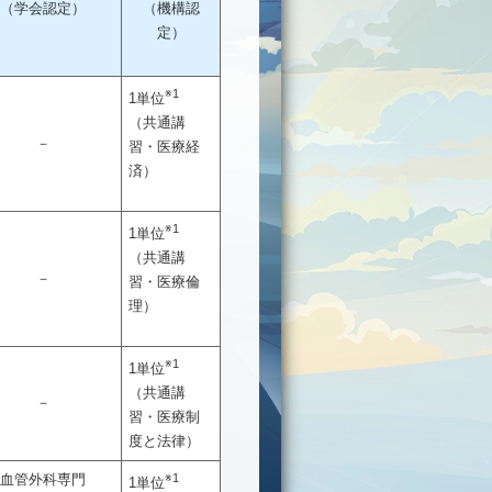
（学会認定）
（機構認
定）
※1
1単位
（共通講
－
習・医療経
済）
※1
1単位
（共通講
－
習・医療倫
理）
※1
1単位
（共通講
－
習・医療制
度と法律）
臓血管外科専門
※1
1単位