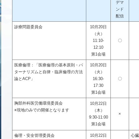
デマ
ンド
配信
診療問題委員会
10月20日
（火）
11:10-
〇
12:10
第1会場
医療倫理：「医療倫理の基本原則・パ
10月20日
ターナリズムと自律・臨床倫理の方法
（火）
論とACP」
16:30-
〇
17:30
第1会場
胸部外科医労働環境委員会
10月22日
※現地のみでの開催となります
（木）
×
9:30-11:00
第1会場
倫理・安全管理委員会
10月22日
心