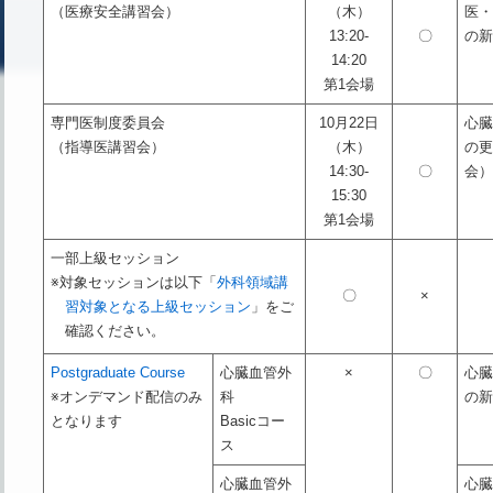
（医療安全講習会）
（木）
医
13:20-
〇
の
14:20
第1会場
専門医制度委員会
10月22日
心
（指導医講習会）
（木）
の
14:30-
〇
会
15:30
第1会場
一部上級セッション
※対象セッションは以下「
外科領域講
〇
×
習対象となる上級セッション
」をご
確認ください。
Postgraduate Course
心臓血管外
×
〇
心
※オンデマンド配信のみ
科
の
となります
Basicコー
ス
心臓血管外
心