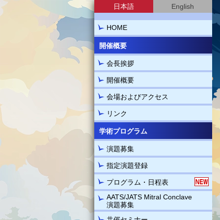
日本語
English
HOME
開催概要
会長挨拶
開催概要
会場およびアクセス
リンク
学術プログラム
演題募集
指定演題登録
プログラム・日程表
AATS/JATS Mitral Conclave
演題募集
共催セミナー