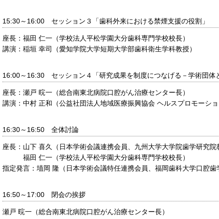
15:30～16:00 セッション３「歯科外来における禁煙支援の役割」
座長：
福田 仁一（学校法人平松学園大分歯科専門学校校長）
講演：
稲垣 幸司（愛知学院大学短期大学部歯科衛生学科教授）
16:00～16:30 セッション４「研究成果を制度につなげる－学術団
座長：
瀬戸 晥一（総合南東北病院口腔がん治療センター長）
講演：
中村 正和（公益社団法人地域医療振興協会 ヘルスプロモーシ
16:30～16:50 全体討論
座長：
山下 喜久（日本学術会議連携会員、九州大学大学院歯学研究院
福田 仁一（学校法人平松学園大分歯科専門学校校長）
指定発言：
埴岡 隆（日本学術会議特任連携会員、福岡歯科大学口腔歯
16:50～17:00 閉会の挨拶
瀬戸 晥一（総合南東北病院口腔がん治療センター長）