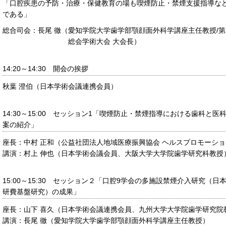
「口腔疾患の予防・治療・保健教育の場も喫煙防止・禁煙支援指導な
である」
総合司会：長尾 徹（
愛知学院大学歯学部顎顔面外科学講座主任教授/第
総会学術大会 大会長）
14:20～14:30 開会の挨拶
秋葉 澄伯（日本学術会議連携会員）
14:30～15:00 セッション1「喫煙防止・禁煙指導における歯科と
案の紹介」
座長：
中村 正和（公益社団法人地域医療振興協会 ヘルスプロモーシ
講演：
村上 伸也（日本学術会議会員、大阪大学大学院歯学研究科教授
15:00～15:30 セッション２「口腔9学会の多施設禁煙介入研究（
研費基盤研究）の成果」
座長：
山下 喜久（日本学術会議連携会員、九州大学大学院歯学研究院
講演：
長尾 徹（愛知学院大学歯学部顎顔面外科学講座主任教授）