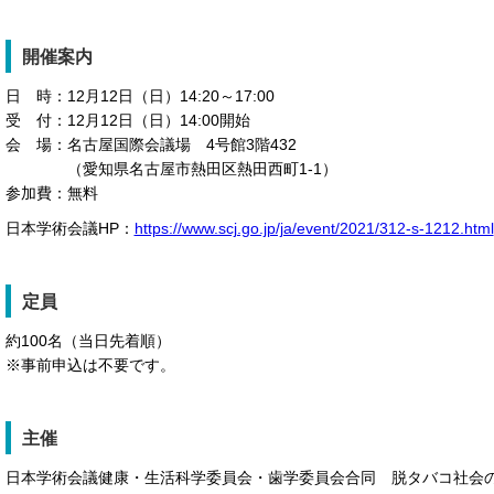
開催案内
日 時：
12月12日（日）14:20～17:00
受 付：
12月12日（日）14:00開始
会 場：
名古屋国際会議場 4号館3階432
（愛知県名古屋市熱田区熱田西町1-1）
参加費：
無料
日本学術会議HP：
https://www.scj.go.jp/ja/event/2021/312-s-1212.html
定員
約100名（当日先着順）
※事前申込は不要です。
主催
日本学術会議健康・生活科学委員会・歯学委員会合同 脱タバコ社会