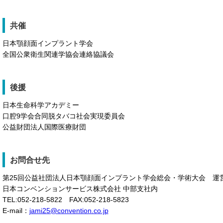
共催
日本顎顔面インプラント学会
全国公衆衛生関連学協会連絡協議会
後援
日本生命科学アカデミー
口腔9学会合同脱タバコ社会実現委員会
公益財団法人国際医療財団
お問合せ先
第25回公益社団法人日本顎顔面インプラント学会総会・学術大会 運
日本コンベンションサービス株式会社 中部支社内
TEL:052-218-5822 FAX:052-218-5823
E-mail：
jami25@convention.co.jp