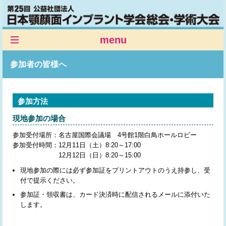
menu
Web配信サイト
参加者の皆様へ
市民公開シンポジウム
HOME
参加方法
ご挨拶
現地参加の場合
開催概要
参加受付場所：
名古屋国際会議場 4号館1階白鳥ホールロビー
参加受付時間：
12月11日（土）8:20～17:00
プログラム
12月12日（日）8:20～15:00
PPIS
現地参加の際には必ず参加証をプリントアウトのうえ持参し、受
付で提示ください。
参加登録
参加証・領収書は、カード決済時に配信されるメールに添付いた
演題登録
します。
参加者の皆様へ