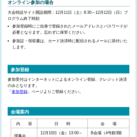
オンライン参加の場合
座長・発表者の方へ
大会特設サイト開設期間：12月11日（土）8:30～12月12日（日）プ
会場へのアクセス
ログラム終了時刻
参加登録時にご自身で登録されたメールアドレスとパスワードが
日本顎顔面インプラント学会
必要となります。忘れずに保管ください。
参加証・領収書は、カード決済時に配信されるメールに添付いた
します。
参加登録
参加受付はインターネットによるオンライン登録、クレジット決済
のみとなります。
「
参加登録
」ページよりご登録ください。
会場案内
内 容
日 時
会 場
12月10日（金）13:00～
B会場（4号館3階
理事会