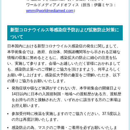
ワールドメディアメドオフィス（担当：伊藤ミヤコ：
wmm@worldmediamed.com
）
新型コロナウイルス等感染症予防および拡散防止対策に
ついて
日本国内における新型コロナウイルス感染症の発生に関しまして、
本学術集会では、政府、自治体、関係諸機関等から示される正確な
情報の収集に努めるとともに、感染拡大の防止に細心の注意を払
い、実施して参ります。会場へお越しいただく皆様におかれまして
も、感染防止策へのご理解とご協力を頂けますよう、何卒よろしく
お願い申し上げます。感染拡大予防の趣旨をご理解いただき、以下
の通りご協力をお願いいたします。
発熱症状や咳など体調がすぐれない方、本学術集会の開催日より
14日以内に日本の入国規制国・地域への渡航歴がある方、渡航歴
をお持ちの方と接触された方、いずれかに該当する方のご来場は
お控え願います。
参加受付時に検温を実施しますのでご協力ください。37.5度以上
の方は再度計測いたします。
感染防止の為、マスクのご準備・ご着用を必ずお願いいたしま