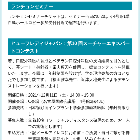
ランチョンセミナー
ランチョンセミナーチケットは、セミナー当日の8:20より4号館1階
白鳥ホールロビー参加受付付近で配布を行います。
ヒューフレディジャパン：第10 回スーチャーエキスパー
トコンテスト
若手口腔外科医の育成とベテラン口腔外科医の技術維持を目的とし
て、幕シート・持針器・歯肉剪刀を使用し、縫合コンテストを開催
いたします。今回は、年齢制限を設けず、学会現地参加の方はどな
たでも参加可能です。（福田雅幸先生、近津大地先生によるデモン
ストレーションを行います）
開催日時：
2021年12月11日（土）14:00～15:00
開催会場：
C会場（名古屋国際会議場 4号館3階431）
参加資格：
日本顎顔面インプラント学会参加歯科医師（年齢制限な
し）
募集人数：
先着10名（ソーシャルディスタンス確保のため、お一人
での施術とします）
申込方法：
下記メールアドレスにお名前・ご所属・当日に繋がる携
帯電話番号を明記の上、お申し込みください。