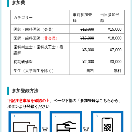
参加費
座長・発表者の方へ
事前参加登
当日参加登
会場へのアクセス
カテゴリー
録
録
日本顎顔面インプラント学会
医師・歯科医師（会員）
¥12,000
¥15,000
医師・歯科医師
（非会員）
¥15,000
¥18,000
歯科衛生⼠・歯科技⼯⼠・看
¥5,000
¥7,000
護師
初期研修医
¥2,000
¥3,000
学生（大学院生を除く）
無料
無料
参加登録方法
下記注意事項を確認の上
、ページ下部の「参加登録はこちらから」
ボタンより登録ください