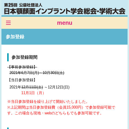
menu
Web配信サイト
参加登録
市民公開シンポジウム
HOME
参加登録期間
ご挨拶
【事前参加登録】
2021年6月7日(月)～10月30日(土)
開催概要
【当日参加登録】
プログラム
2021年
12月11日(土)
～12月12日(日)
11月1日（月）
PPIS
※当日参加登録を繰り上げて開始いたしました。
参加登録
※上記期間は当日参加登録費（会員15,000円）で参加登録可能で
す。この場合も現地・webのどちらもでも参加可能です。
演題登録
参加者の皆様へ