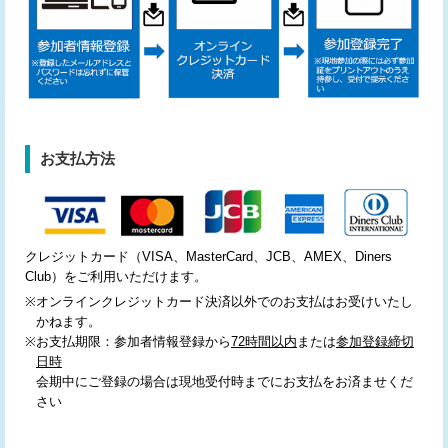
お支払方法
クレジットカード（VISA、MasterCard、JCB、AMEX、Diners
Club）をご利用いただけます。
※
オンラインクレジットカード決済以外でのお支払はお受けいたし
かねます。
※
お支払期限：参加者情報登録から
72時間以内
または
参加登録締切
日時
会期中にご登録の場合は現地受付時までにお支払をお済ませくだ
さい