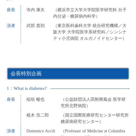
座長
寺内 康夫
（横浜市立大学大学院医学研究科 分子
内分泌・糖尿病内科学）
演者
武部 貴則
（東京医科歯科大学 統合研究機構／大
阪大学 大学院医学系研究科／シンシナ
ティ小児病院 オルガノイドセンター）
会長特別企画
1：What is diabetes?
座長
稲垣 暢也
（公益財団法人田附興風会 医学研
究所北野病院）
植木 浩二郎
（国立国際医療研究センター研究所
糖尿病研究センター）
演者
Domenico Accili
（Professor of Medicine at Columbia