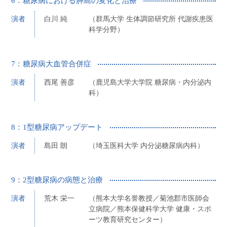
6：糖尿病における膵島の変化と治療
演者
白川 純
（群馬大学 生体調節研究所 代謝疾患医
科学分野）
7：糖尿病大血管合併症
演者
西尾 善彦
（鹿児島大学大学院 糖尿病・内分泌内
科）
8：1型糖尿病アップデート
演者
島田 朗
（埼玉医科大学 内分泌糖尿病内科）
9：2型糖尿病の病態と治療
演者
荒木 栄一
（熊本大学名誉教授／菊池郡市医師会
立病院／熊本保健科学大学 健康・スポ
ーツ教育研究センター）