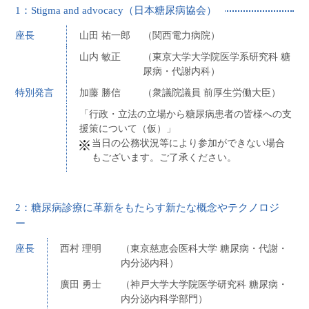
1：Stigma and advocacy（日本糖尿病協会）
座長
山田 祐一郎
（関西電力病院）
山内 敏正
（東京大学大学院医学系研究科 糖
尿病・代謝内科）
特別発言
加藤 勝信
（衆議院議員 前厚生労働大臣）
「行政・立法の立場から糖尿病患者の皆様への支
援策について（仮）」
当日の公務状況等により参加ができない場合
もございます。ご了承ください。
2：糖尿病診療に革新をもたらす新たな概念やテクノロジ
ー
座長
西村 理明
（東京慈恵会医科大学 糖尿病・代謝・
内分泌内科）
廣田 勇士
（神戸大学大学院医学研究科 糖尿病・
内分泌内科学部門）