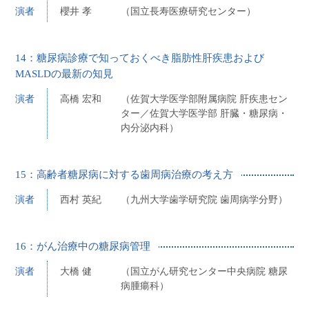
演者
櫻井 孝
（国立長寿医療研究センター）
14：糖尿病診療で知っておくべき脂肪性肝疾患および
MASLDの最新の知見
演者
高橋 宏和
（佐賀大学医学部附属病院 肝疾患セン
ター／佐賀大学医学部 肝臓・糖尿病・
内分泌内科）
15：高齢者糖尿病に対する歯周病治療の考え方
演者
西村 英紀
（九州大学歯学研究院 歯周病学分野）
16：がん治療中の糖尿病管理
演者
大橋 健
（国立がん研究センター中央病院 糖尿
病腫瘍科）