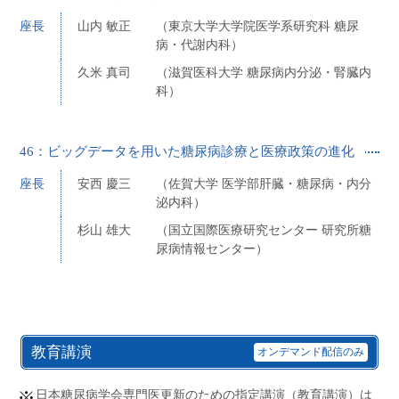
座長
山内 敏正
（東京大学大学院医学系研究科 糖尿
病・代謝内科）
久米 真司
（滋賀医科大学 糖尿病内分泌・腎臓内
科）
46：ビッグデータを用いた糖尿病診療と医療政策の進化
座長
安西 慶三
（佐賀大学 医学部肝臓・糖尿病・内分
泌内科）
杉山 雄大
（国立国際医療研究センター 研究所糖
尿病情報センター）
教育講演
オンデマンド配信のみ
日本糖尿病学会専門医更新のための指定講演（教育講演）は