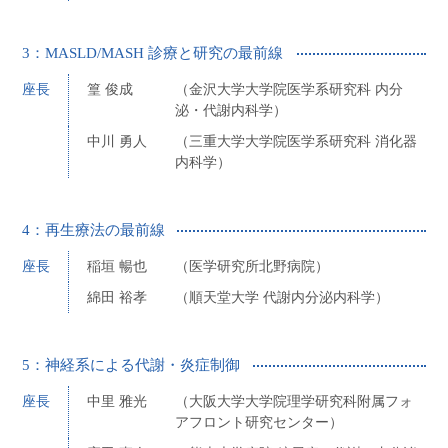
3：MASLD/MASH 診療と研究の最前線
座長
篁 俊成
（金沢大学大学院医学系研究科 内分
泌・代謝内科学）
中川 勇人
（三重大学大学院医学系研究科 消化器
内科学）
4：再生療法の最前線
座長
稲垣 暢也
（医学研究所北野病院）
綿田 裕孝
（順天堂大学 代謝内分泌内科学）
5：神経系による代謝・炎症制御
座長
中里 雅光
（大阪大学大学院理学研究科附属フォ
アフロント研究センター）