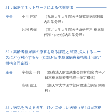
31：臓器間ネットワークによる代謝制御
座長
小川 佳宏
（九州大学大学院医学研究院病態制御
内科学分野）
片桐 秀樹
（東北大学大学院医学系研究科 糖尿病
代謝・内分泌内科学分野）
32：高齢者糖尿病の療養を巡る課題と展望-拡大するニー
ズにどう対応するか（CDEJ<日本糖尿病療養指導士>認定
機構合同企画）
座長
宇都宮 一典
（医療法人財団慈生会野村病院 内科／
日本糖尿病療養指導士認定機構）
髙橋 徳江
（順天堂大学医学部附属浦安病院 栄養
科）
33：病気を考える医学、ひとに優しい医療（第4回日本糖