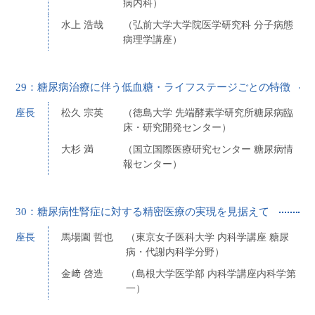
病内科）
水上 浩哉
（弘前大学大学院医学研究科 分子病態
病理学講座）
29：糖尿病治療に伴う低血糖・ライフステージごとの特徴
座長
松久 宗英
（徳島大学 先端酵素学研究所糖尿病臨
床・研究開発センター）
大杉 満
（国立国際医療研究センター 糖尿病情
報センター）
30：糖尿病性腎症に対する精密医療の実現を見据えて
座長
馬場園 哲也
（東京女子医科大学 内科学講座 糖尿
病・代謝内科学分野）
金﨑 啓造
（島根大学医学部 内科学講座内科学第
一）