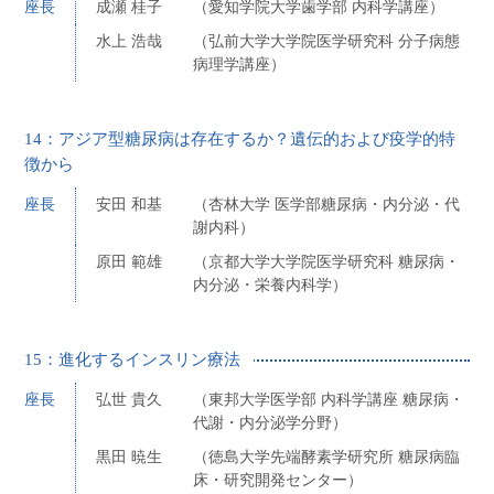
座長
成瀬 桂子
（愛知学院大学歯学部 内科学講座）
水上 浩哉
（弘前大学大学院医学研究科 分子病態
病理学講座）
14：アジア型糖尿病は存在するか？遺伝的および疫学的特
徴から
座長
安田 和基
（杏林大学 医学部糖尿病・内分泌・代
謝内科）
原田 範雄
（京都大学大学院医学研究科 糖尿病・
内分泌・栄養内科学）
15：進化するインスリン療法
座長
弘世 貴久
（東邦大学医学部 内科学講座 糖尿病・
代謝・内分泌学分野）
黒田 暁生
（徳島大学先端酵素学研究所 糖尿病臨
床・研究開発センター）