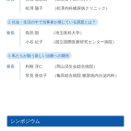
松澤 陽子
（松澤内科糖尿病クリニック）
2. 社会・生活の中で当事者が感じている課題とは？
座長
島田 朗
（埼玉医科大学）
小谷 紀子
（国立国際医療研究センター病院）
3. 私たちが願う新しい治療への期待
座長
利根 淳仁
（岡山済生会総合病院）
常見 亜佐子
（亀田総合病院 糖尿病内分泌内科）
シンポジウム