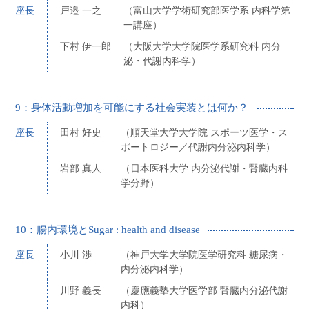
座長
戸邉 一之
（富山大学学術研究部医学系 内科学第
一講座）
下村 伊一郎
（大阪大学大学院医学系研究科 内分
泌・代謝内科学）
9：身体活動増加を可能にする社会実装とは何か？
座長
田村 好史
（順天堂大学大学院 スポーツ医学・ス
ポートロジー／代謝内分泌内科学）
岩部 真人
（日本医科大学 内分泌代謝・腎臓内科
学分野）
10：腸内環境とSugar : health and disease
座長
小川 渉
（神戸大学大学院医学研究科 糖尿病・
内分泌内科学）
川野 義長
（慶應義塾大学医学部 腎臓内分泌代謝
内科）