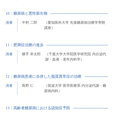
10：糖尿病と悪性新生物
演者
中村 二郎
（愛知医科大学 先進糖尿病治療学寄附
講座）
11：肥満症治療の進歩
演者
横手 幸太郎
（千葉大学大学院医学研究院 内分泌代
謝・血液・老年内科学）
12：糖尿病患者に合併した脂質異常症の治療
演者
島野 仁
（筑波大学 医学医療系 内分泌代謝・糖
尿病内科）
13：高齢者糖尿病における認知症予防