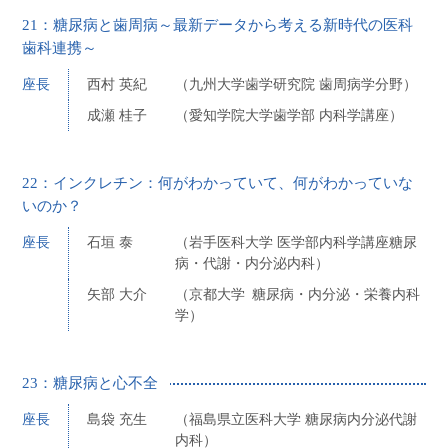
21：糖尿病と歯周病～最新データから考える新時代の医科
歯科連携～
座長
西村 英紀
（九州大学歯学研究院 歯周病学分野）
成瀬 桂子
（愛知学院大学歯学部 内科学講座）
22：インクレチン：何がわかっていて、何がわかっていな
いのか？
座長
石垣 泰
（岩手医科大学 医学部内科学講座糖尿
病・代謝・内分泌内科）
矢部 大介
（京都大学 糖尿病・内分泌・栄養内科
学）
23：糖尿病と心不全
座長
島袋 充生
（福島県立医科大学 糖尿病内分泌代謝
内科）