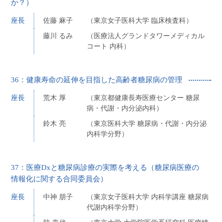
か？）
座長
佐藤 麻子
（東京女子医科大学 臨床検査科）
藤川 るみ
（医療法人グランドタワーメディカル
コート 内科）
36：健康寿命の延伸を目指した高齢者糖尿病の管理
座長
荒木 厚
（東京都健康長寿医療センター 糖尿
病・代謝・内分泌内科）
鈴木 亮
（東京医科大学 糖尿病・代謝・内分泌
内科学分野）
37：医療Dxと糖尿病診療の実際を考える（糖尿病医療の
情報化に関する合同委員会）
座長
中神 朋子
（東京女子医科大学 内科学講座 糖尿病
代謝内科学分野）