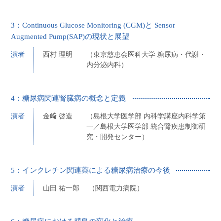
3：Continuous Glucose Monitoring (CGM)と Sensor
Augmented Pump(SAP)の現状と展望
演者
西村 理明
（東京慈恵会医科大学 糖尿病・代謝・
内分泌内科）
4：糖尿病関連腎臓病の概念と定義
演者
金﨑 啓造
（島根大学医学部 内科学講座内科学第
一／島根大学医学部 統合腎疾患制御研
究・開発センター）
5：インクレチン関連薬による糖尿病治療の今後
演者
山田 祐一郎
（関西電力病院）