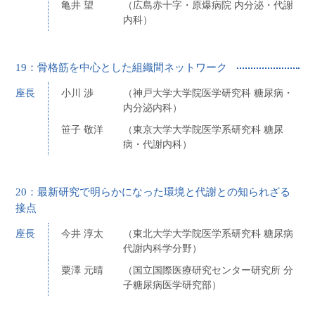
亀井 望
（広島赤十字・原爆病院 内分泌・代謝
内科）
19：骨格筋を中心とした組織間ネットワーク
座長
小川 渉
（神戸大学大学院医学研究科 糖尿病・
内分泌内科）
笹子 敬洋
（東京大学大学院医学系研究科 糖尿
病・代謝内科）
20：最新研究で明らかになった環境と代謝との知られざる
接点
座長
今井 淳太
（東北大学大学院医学系研究科 糖尿病
代謝内科学分野）
粟澤 元晴
（国立国際医療研究センター研究所 分
子糖尿病医学研究部）