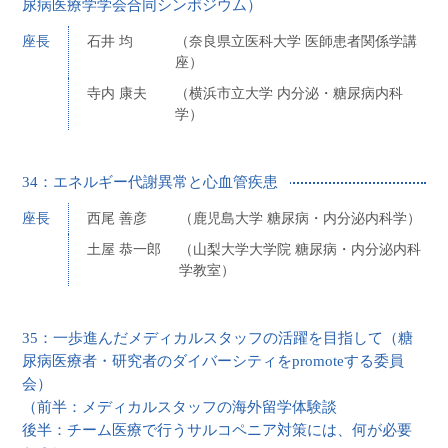
尿病医療学学会合同シンポジウム）
座長
石井 均
（奈良県立医科大学 医師患者関係学講
座）
寺内 康夫
（横浜市立大学 内分泌・糖尿病内科
学）
34：エネルギー代謝異常と心血管疾患
座長
西尾 善彦
（鹿児島大学 糖尿病・内分泌内科学）
土屋 恭一郎
（山梨大学大学院 糖尿病・内分泌内科
学教室）
35：一歩進んだメディカルスタッフの活躍を目指して（糖
尿病医療者・研究者のダイバーシティをpromoteする委員
会）
（前半：メディカルスタッフの海外留学体験談
後半：チーム医療で行うサルコペニア対策には、何が必要