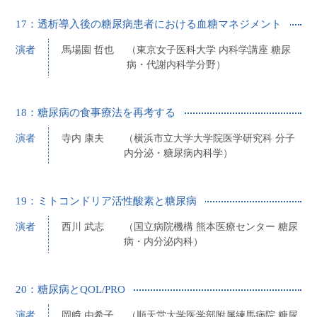
17：透析導入後の糖尿病患者における血糖マネジメント
演者
馬場園 哲也
（東京女子医科大学 内科学講座 糖尿
病・代謝内科学分野）
18：糖尿病の食事療法を再考する
演者
寺内 康夫
（横浜市立大学大学院医学研究科 分子
内分泌・糖尿病内科学）
19：ミトコンドリア活性酸素と糖尿病
演者
西川 武志
（国立病院機構 熊本医療センター 糖尿
病・内分泌内科）
20：糖尿病とQOL/PRO
演者
岡﨑 由希子
（順天堂大学医学部附属練馬病院 糖尿