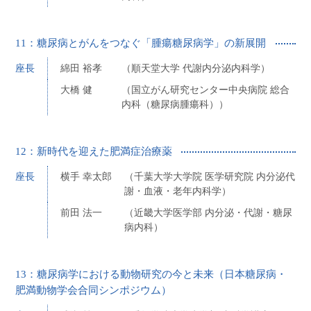
11：糖尿病とがんをつなぐ「腫瘍糖尿病学」の新展開
座長
綿田 裕孝
（順天堂大学 代謝内分泌内科学）
大橋 健
（国立がん研究センター中央病院 総合
内科（糖尿病腫瘍科））
12：新時代を迎えた肥満症治療薬
座長
横手 幸太郎
（千葉大学大学院 医学研究院 内分泌代
謝・血液・老年内科学）
前田 法一
（近畿大学医学部 内分泌・代謝・糖尿
病内科）
13：糖尿病学における動物研究の今と未来（日本糖尿病・
肥満動物学会合同シンポジウム）