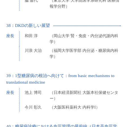
脇 嘉代
（東京大学 大学院医学系研究科 医療情
報学分野）
38：DKDの新しい展望
座長
和田 淳
（岡山大学 腎・免疫・内分泌代謝内科
学）
川浪 大治
（福岡大学医学部 内分泌・糖尿病内科
学）
39：1型糖尿病の根治へ向けて：from basic mechanisms to
translational medicine
座長
池上 博司
（日本経済新聞社 大阪本社保健センタ
ー）
今川 彰久
（大阪医科薬科大 内科学I）
40：糖尿病診療における血圧管理の最前線（日本高血圧学