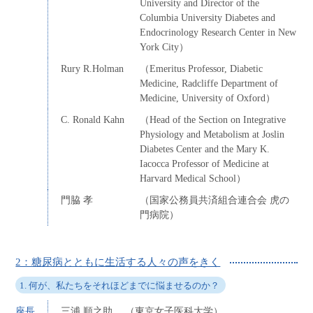
University and Director of the
Columbia University Diabetes and
Endocrinology Research Center in New
York City）
Rury R.Holman
（Emeritus Professor, Diabetic
Medicine, Radcliffe Department of
Medicine, University of Oxford）
C. Ronald Kahn
（Head of the Section on Integrative
Physiology and Metabolism at Joslin
Diabetes Center and the Mary K.
Iacocca Professor of Medicine at
Harvard Medical School）
門脇 孝
（国家公務員共済組合連合会 虎の
門病院）
2：糖尿病とともに生活する人々の声をきく
1. 何が、私たちをそれほどまでに悩ませるのか？
座長
三浦 順之助
（東京女子医科大学）