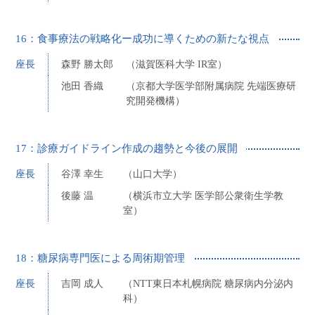
16：食事療法の戦略化ー成功に導くための新たな視点
座長
森野 勝太郎
（滋賀医科大学 IR室）
池田 香織
（京都大学医学部附属病院 先端医療研
究開発機構）
17：診療ガイドライン作成の趨勢と今後の展開
座長
谷澤 幸生
（山口大学）
後藤 温
（横浜市立大学 医学部公衆衛生学教
室）
18：糖尿病専門医による周術期管理
座長
吉岡 成人
（NTT東日本札幌病院 糖尿病内分泌内
科）