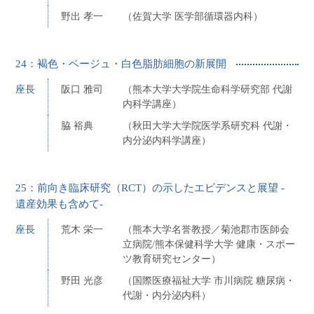
野出 孝一
（佐賀大学 医学部循環器内科）
24：褐色・ベージュ・白色脂肪細胞の新展開
座長
阪口 雅司
（熊本大学大学院生命科学研究部 代謝
内科学講座）
脇 裕典
（秋田大学大学院医学系研究科 代謝・
内分泌内科学講座）
25：前向き臨床研究（RCT）の示したエビデンスと展望 -
遺産効果も含めて-
座長
荒木 栄一
（熊本大学名誉教授／菊池郡市医師会
立病院/熊本保健科学大学 健康・スポー
ツ教育研究センター）
野田 光彦
（国際医療福祉大学 市川病院 糖尿病・
代謝・内分泌内科）