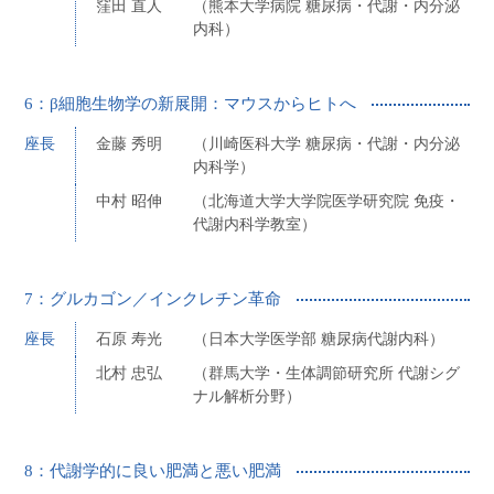
窪田 直人
（熊本大学病院 糖尿病・代謝・内分泌
内科）
6：β細胞生物学の新展開：マウスからヒトへ
座長
金藤 秀明
（川崎医科大学 糖尿病・代謝・内分泌
内科学）
中村 昭伸
（北海道大学大学院医学研究院 免疫・
代謝内科学教室）
7：グルカゴン／インクレチン革命
座長
石原 寿光
（日本大学医学部 糖尿病代謝内科）
北村 忠弘
（群馬大学・生体調節研究所 代謝シグ
ナル解析分野）
8：代謝学的に良い肥満と悪い肥満