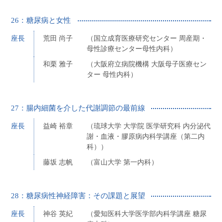
26：糖尿病と女性
座長
荒田 尚子
（国立成育医療研究センター 周産期・
母性診療センター母性内科）
和栗 雅子
（大阪府立病院機構 大阪母子医療セン
ター 母性内科）
27：腸内細菌を介した代謝調節の最前線
座長
益崎 裕章
（琉球大学 大学院 医学研究科 内分泌代
謝・血液・膠原病内科学講座（第二内
科））
藤坂 志帆
（富山大学 第一内科）
28：糖尿病性神経障害：その課題と展望
座長
神谷 英紀
（愛知医科大学医学部内科学講座 糖尿