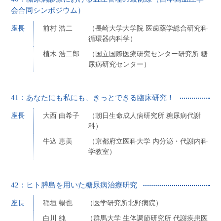
会合同シンポジウム）
座長
前村 浩二
（長崎大学大学院 医歯薬学総合研究科
循環器内科学）
植木 浩二郎
（国立国際医療研究センター研究所 糖
尿病研究センター）
41：あなたにも私にも、きっとできる臨床研究！
座長
大西 由希子
（朝日生命成人病研究所 糖尿病代謝
科）
牛込 恵美
（京都府立医科大学 内分泌・代謝内科
学教室）
42：ヒト膵島を用いた糖尿病治療研究
座長
稲垣 暢也
（医学研究所北野病院）
白川 純
（群馬大学 生体調節研究所 代謝疾患医