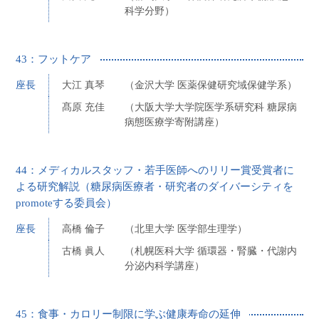
科学分野）
43：フットケア
座長
大江 真琴
（金沢大学 医薬保健研究域保健学系）
髙原 充佳
（大阪大学大学院医学系研究科 糖尿病
病態医療学寄附講座）
44：メディカルスタッフ・若手医師へのリリー賞受賞者に
よる研究解説（糖尿病医療者・研究者のダイバーシティを
promoteする委員会）
座長
高橋 倫子
（北里大学 医学部生理学）
古橋 眞人
（札幌医科大学 循環器・腎臓・代謝内
分泌内科学講座）
45：食事・カロリー制限に学ぶ健康寿命の延伸