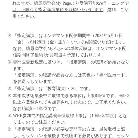
れますが、
糖尿病学会My Pageより受講可能なeラーニングで
は、上限なく指定講演単位を取得いただけます
。是非、ご活
用ください。
①
「指定講演」はオンデマンド配信期間中（2024年5月17日
（金）～6月28日（金）正午）いつでも閲覧いただけます。
なお、糖尿病学会MyPageへの単位反映は、オンデマンド配
信期間終了後約1か月程度を予定しております。
②
専門医更新規定に基づき、「指定講演」の聴講が必須となり
ます。
「指定講演」の聴講が必要な方には黄色い「専門医カード」
をお送りしています。
③
「指定講演」は「教育講演1～20」です。
④
本年次学術集会中に取得できる単位は上限8単位です。9単位
以上を登録されても加算されませんので、ご了承ください。
なお1講演＝1単位です。
⑤
WEB参加での指定講演単位取得上限は［10単位/年度］とな
りますのでご注意ください。
⑥
「指定講演」の聴講が必要な専門医の方は、単位取得に際
し、セッションを最後まで視聴する必要があります。セッシ