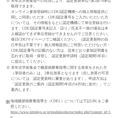
①
本年次学術集会への出席により、認定更新単位<第2群>4単位
取得できます。
オンライン参加登録時にCDEJ認定機構への個人情報提供に
関しご同意いただき、CDEJ認定番号をご入力いただいた方
については、その情報をもとに認定機構にて単位登録を行い
ます。CDEJ認定番号未記入・誤り／氏名不一致の場合は本
人確認ができず単位登録ができませんのでご注意ください。
後日CDEJマイページでご確認ください。（認定更新時の自
己申告は不要です）個人情報提供にご同意いただけない方・
CDEJ認定番号の記載のない方は、従来どおり参加証明書を
忘れずに取得・保管し、認定更新申請時（認定期間5年目）
に提出してください。
②
本年次学術集会で糖尿病療養指導に関する発表をされた方
（筆頭者のみ）は、2単位加算となります（但し加算の可否
については、認定更新時に審査があります）。申請方法は
「認定更新のご案内（認定期間5年目の4月頃に送付）」でご
案内します。
地域糖尿病療養指導士（CDEL）については下記URLをご参
照ください。
https://www.nittokyo.or.jp/modules/doctor/index.php?content_id=1
0