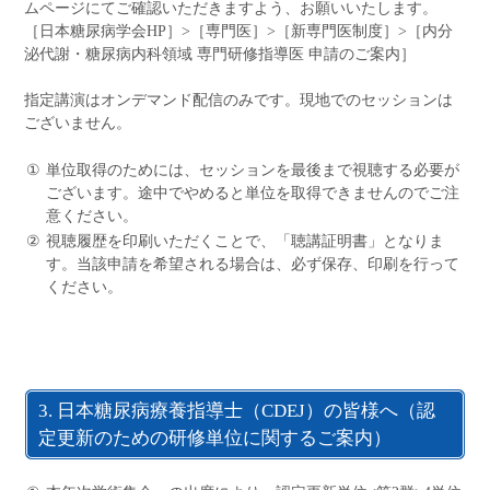
ムページにてご確認いただきますよう、お願いいたします。
［
日本糖尿病学会HP
］>［専門医］>［新専門医制度］>［内分
泌代謝・糖尿病内科領域 専門研修指導医 申請のご案内］
指定講演はオンデマンド配信のみです。現地でのセッションは
ございません。
①
単位取得のためには、セッションを最後まで視聴する必要が
ございます。途中でやめると単位を取得できませんのでご注
意ください。
②
視聴履歴を印刷いただくことで、「聴講証明書」となりま
す。当該申請を希望される場合は、必ず保存、印刷を行って
ください。
3. 日本糖尿病療養指導士（CDEJ）の皆様へ（認
定更新のための研修単位に関するご案内）