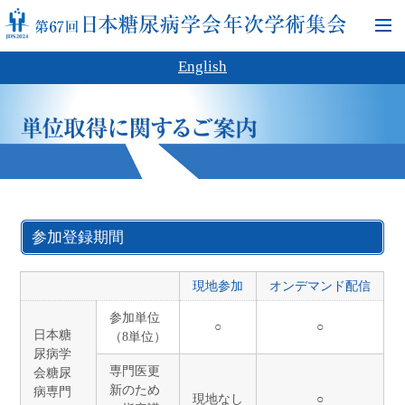
English
参加登録期間
現地参加
オンデマンド配信
参加単位
○
○
日本糖
（8単位）
尿病学
専門医更
会糖尿
新のため
病専門
現地なし
○