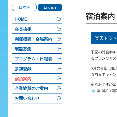
日本語
English
宿泊案内
HOME
会長挨拶
楽天トラベ
開催概要・会場案内
演題募集
下記の総会参加
るプラン
などの
プログラム・日程表
5月の富山は観
参加登録
直前までキャン
宿泊案内
宿泊おすすめエ
企業協賛のご案内
富山駅（南
お問い合わせ