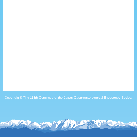
Copyright © The 113th Congress of the Japan Gastroenterological Endoscopy Society