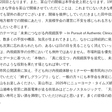
り2回目となります。また、富山での開催は本学会史上初となります。19
大きな学会を富山で開催させていただくことは、これまでにない大きな
ても望外の喜びでございます。開催を後押ししていただきました田中信
地方都市での開催にあたり、大規模学会の運営に不安を感じられる方も
したいと存じます。
ーマは「未来につながる内視鏡医学 ～In Pursuit of Authentic Cli
、数多くの手技や機器、知見が生まれてきました。なかには持続的に発
も次第に忘れ去られたもの、あるいは日の目を見ることなく消えていっ
は、内視鏡医学の分野においても例外ではありません。市場利益を優先
とデータに基づいた「本物の」「真に役立つ」内視鏡医学を追究し、未
そのような役割を果たす場となれば幸いです。
市民公開講座に加え、子ども向け内視鏡体験セミナーや一般市民向けの
でいただく「鱒ずしグランプリ」など、一般の方々にも本学会を身近に
をお楽しみください。富山市は、2025年にニューヨーク・タイムズ紙の「52
山連峰を背景に路面電車が走る街並みはどこかノスタルジックで、「天
旨い寿司と旨い酒を満喫していただければと思います。多くの皆様の総
。