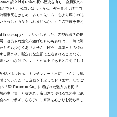
59年の設立以来67年の長い歴史を有し、会員数約3
機会であり、私自身はもちろん、教室員および同門
治理事長をはじめ、多くの先生方に心より厚く御礼
いらっしゃるかもしれませんが、万全の準備を整え
nical Endoscopy～」といたしました。内視鏡医学の長
展・改良され進化を遂げたものもあれば、一時は脚
たものも少なくありません。昨今、真偽不明の情報
する動きや、断定的な主張に左右されることなく、
来へとつなげていくことが重要であると考えており
学習パネル展示、キッチンカーの出店、さらには地
感じていただける企画を予定しております。ぜひご
 Places to Go」に選ばれた魅力ある街で
然の生け簀」と称される富山湾で獲れる海の幸は絶
会へのご参加、ならびにご来富を心よりお待ち申し