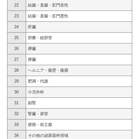
22
結腸・直腸・肛門良性
23
結腸・直腸・肛門悪性
24
肝臓
25
胆嚢・総胆管
26
膵臓
27
脾臓
28
ヘルニア・腹壁・腹膜
29
肥満・代謝
30
小児外科
31
副腎
32
腎臓・尿管
33
膀胱・前立腺
34
その他の泌尿器科領域