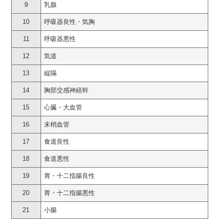
9
乳腺
10
呼吸器良性・気胸
11
呼吸器悪性
12
気道
13
縦隔
14
胸部交感神経幹
15
心臓・大血管
16
末梢血管
17
食道良性
18
食道悪性
19
胃・十二指腸良性
20
胃・十二指腸悪性
21
小腸