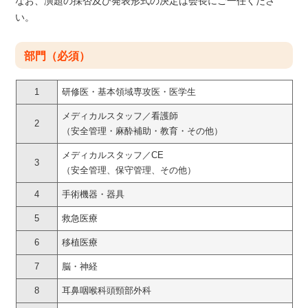
なお、演題の採否及び発表形式の決定は会長にご一任くださ
い。
部門（必須）
1
研修医・基本領域専攻医・医学生
メディカルスタッフ／看護師
2
（安全管理・麻酔補助・教育・その他）
メディカルスタッフ／CE
3
（安全管理、保守管理、その他）
4
手術機器・器具
5
救急医療
6
移植医療
7
脳・神経
8
耳鼻咽喉科頭頸部外科