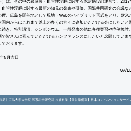
ー）は、その中の蕁麻疹・血管性浮腫に関する認定施設の連合で、2017
・血管性浮腫に関する最新の知見の発表や研修、国際共同研究の会議な
度、広島を開催地として現地・Webのハイブリッド形式をとり、欧米
本国内からはこれまで以上の多くの方々に参加いただける会にしたいと
に続き、特別講演、シンポジウム、一般発表の他に各種実習や症例検討
画で皆さんに喜んでいただけるカンファランスにしたいと念願していま
しております。
3年5月吉日
GA
2
L
務局】広島大学大学院 医系科学研究科 皮膚科学
【運営準備室】日本コンベンションサービ