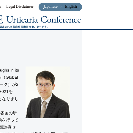
p
Legal Disclaimer
Japanese
／
English
ghs in its
N（Global
トワーク）が2
2021を
ととなりまし
、各国の研
動を行って
麻疹国際診療セ