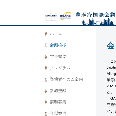
ホーム
会
会頭挨拶
学会概要
この度“A
tre
プログラム
All
登壇者へのご案内
年毎に
20
参加登録
た。
GA
演題募集
究施
います。
会場案内