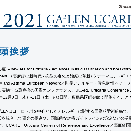
Sitema
頭挨拶
 new era for urticaria - Advances in its classification and breakthrou
atment”（蕁麻疹の新時代 - 病型の進化と治療の革新) をテーマに、GA
2
LE
ergy and Asthma European Network／世界アレルギー・喘息欧州ネッ
実施する蕁麻疹の国際カンファランス、UCARE Urticaria Conference 
21年12月9日（木）-11日（土）の3日間、広島県医師会館で開催するこ
2
LENはヨーロッパを中心としたアレルギーに関する国際的学術組織で
設を統合して研究の促進や、国際的な診療ガイドラインの策定などの活
UCARE（Urticaria Centers of Reference and Excellence／蕁