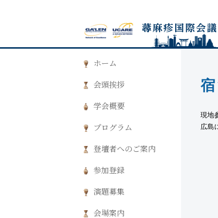
ホーム
宿
会頭挨拶
学会概要
現地
広島
プログラム
登壇者へのご案内
参加登録
演題募集
会場案内