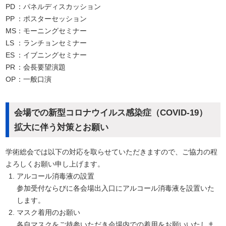
PD
：パネルディスカッション
PP
：ポスターセッション
MS
：モーニングセミナー
LS
：ランチョンセミナー
ES
：イブニングセミナー
PR
：会長要望演題
OP
：一般口演
会場での新型コロナウイルス感染症（COVID-19）
拡大に伴う対策とお願い
学術総会では以下の対応を取らせていただきますので、ご協力の程
よろしくお願い申し上げます。
アルコール消毒液の設置
参加受付ならびに各会場出入口にアルコール消毒液を設置いた
します。
マスク着用のお願い
各自マスクをご持参いただき会場内での着用をお願いいたしま