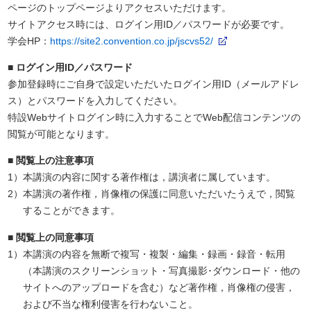
ページのトップページよりアクセスいただけます。
サイトアクセス時には、ログイン用ID／パスワードが必要です。
学会HP：
https://site2.convention.co.jp/jscvs52/
■ ログイン用ID／パスワード
参加登録時にご自身で設定いただいたログイン用ID（メールアドレ
ス）とパスワードを入力してください。
特設Webサイトログイン時に入力することでWeb配信コンテンツの
閲覧が可能となります。
■ 閲覧上の注意事項
1）
本講演の内容に関する著作権は，講演者に属しています。
2）
本講演の著作権，肖像権の保護に同意いただいたうえで，閲覧
することができます。
■ 閲覧上の同意事項
1）
本講演の内容を無断で複写・複製・編集・録画・録音・転用
（本講演のスクリーンショット・写真撮影･ダウンロード・他の
サイトへのアップロードを含む）など著作権，肖像権の侵害，
および不当な権利侵害を行わないこと。