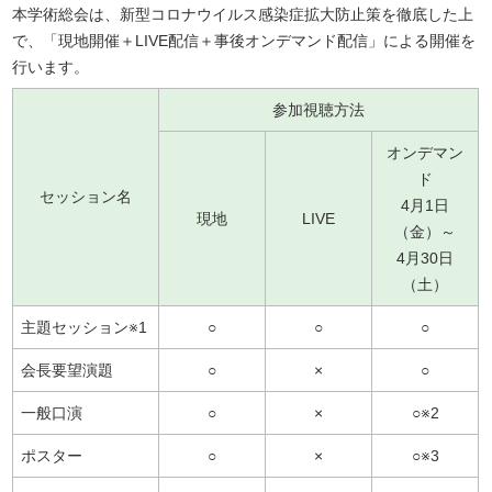
本学術総会は、新型コロナウイルス感染症拡大防止策を徹底した上
で、「現地開催＋LIVE配信＋事後オンデマンド配信」による開催を
行います。
参加視聴方法
オンデマン
ド
セッション名
4月1日
現地
LIVE
（金）～
4月30日
（土）
主題セッション※1
○
○
○
会長要望演題
○
×
○
一般口演
○
×
○※2
ポスター
○
×
○※3