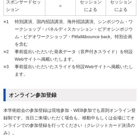
スポンサードセッ
セッション
セッション
○
ション
による
による
※1
特別講演、国内招請講演、海外招請講演、シンポジウム・ワ
ークショップ・パネルディスカッション・ビデオシンポジウ
ム・ビデオワークショップ・Pitfall&bounce back、特別企画
を含む
※2
事前提出いただいた発表データ（音声付きスライド）を特設
Webサイトへ掲載いたします。
※3
事前提出いただいたスライドを特設Webサイトへ掲載いたし
ます。
オンライン参加登録
本学術総会の参加登録は現地参加・WEB参加でも原則オンライン登
録制です。当日ご来場いただく場合も、移動中もしくは会場にてオ
ンラインでの参加登録を行ってください（クレジットカード決済の
み）。