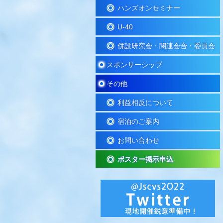
ハンズオンセミナー
U-40
併設研究会・関連会合・委員会
スポンサーシップ
その他
利益相反について
宿泊のご案内
お問い合わせ
ポスター掲示申込