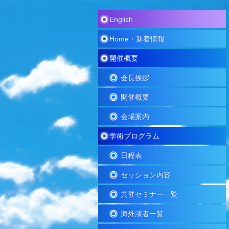
English
Home・新着情報
開催概要
会長挨拶
開催概要
会場案内
学術プログラム
日程表
セッション内容
共催セミナー一覧
海外演者一覧