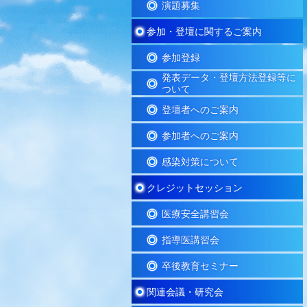
演題募集
参加・登壇に関するご案内
参加登録
発表データ・登壇方法登録等に
ついて
登壇者へのご案内
参加者へのご案内
感染対策について
クレジットセッション
医療安全講習会
指導医講習会
卒後教育セミナー
関連会議・研究会