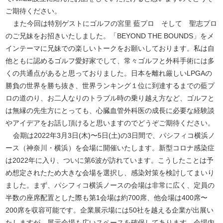
ご期待ください。
また今回は特別ゲストにゴルフの宮里 藍プロ そして 聖志プロ
のご兄妹をお招きいたしました。「BEYOND THE BOUNDS」をメ
インテーマに兄妹での楽しいトークをお願いしております。私は自
他ともに認めるゴルフ愛好家でして、常々ゴルフと外科手術には多
くの共通点があると思っておりました。日本を離れ厳しいLPGAの
勝負の世界を勝ち抜き、世界ランキング１位に到達するまでの藍プ
ロの道のり、お二人なりのトラブル時の乗り越え方など、ゴルフと
は無縁の先生方にとっても、心臓血管外科医の成長に必要な経験談
やアイデアをお話し頂けると思いますのでどうぞご期待ください。
会期は2022年3月3日(木)〜5日(土)の3日間で、パシフィコ横浜ノ
ース（神奈川・横浜）を会場に開催いたします。新型コロナ感染症
は2022年に入り、ついに第6波が訪れています。こうしたことは予
め想定されたため大きな会場を選択し、感染対策を検討してまいり
ました。まず、パシフィコ横浜ノースの会場は非常に広く、定員の
半数の座席配置とした際も第1会場は約700席、他会場は400席〜
200席を収容可能です。企業展示場には50社を越える企業が出展い
たしますが、展示会場も広いスペースを確保してあります。会場内