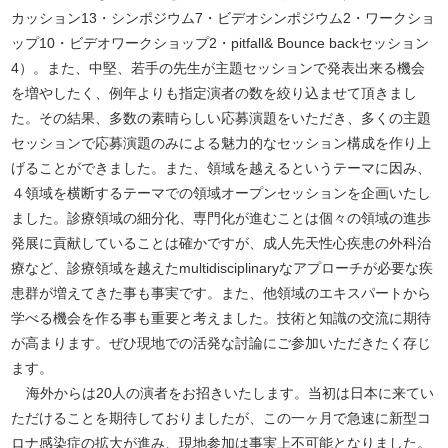
カッション13・シンポジウム7・ビデオシンポジウム2・ワークショ
ップ10・ビデオワークショップ2・pitfall& Bounce backセッション
4）。また、中堅、若手の先生が主題セッションで発表出来る機会
を増やしたく、例年よりも指定演者の数を絞り込ませて頂きまし
た。その結果、多数の素晴らしい応募演題をいただき、多くの主題
セッションで応募演題のみによる魅力的なセッション構成を作り上
げることができました。また、領域を越えるというテーマに因み、
４領域を横断するテーマでの領域オープンセッションを企画いたし
ました。診療領域の細分化、専門化が進むことは個々の領域の進歩
発展に貢献していることは確かですが、成人先天性心疾患の外科治
療など、診療領域を越えたmultidisciplinaryなアプローチが必要な疾
患群が増えてきた事も事実です。また、他領域のエキスパートから
学べる機会を作る事も重要と考えました。技術と知識の交流に期待
が高まります。ぜひ現地での活発な討論にご参加いただきたく存じ
ます。
海外からは20人の演者をお招きいたします。当初は日本に来てい
ただけることを期待しておりましたが、この一ヶ月で急速に新型コ
ロナ感染症の拡大が進み、現地参加は事実上不可能となりました。