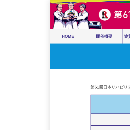
HOME
開催概要
協
第61回日本リハビ