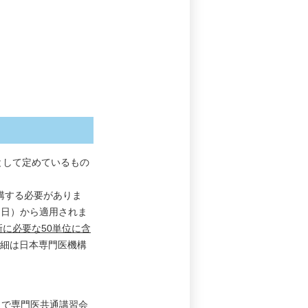
として定めているもの
講する必要がありま
１日）から適用されま
に必要な50単位に含
細は日本専門医機構
）で専門医共通講習会