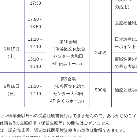
17:30
の活用）
17:50～
医療福祉制
18:50
11:10～
日常診療に
第10会場
12:10
ーポイント
6月15日
（渋谷区文化総合
240名
（土）
センター大和田
15:10～
百戦錬磨の
6F 伝承ホール）
16:10
で最も大事
第9会場
6月16日
11:10～
（渋谷区文化総合
500名
治療と就労
（日）
12:10
センター大和田
4F さくらホール）
ション医学会以外への受講証明書発行はできませんので、あらかじめご了
必修講習Bの医療経済（保健医療等）の開催はございません。
では、認定臨床医、認定臨床医受験資格者の単位は取得できません。