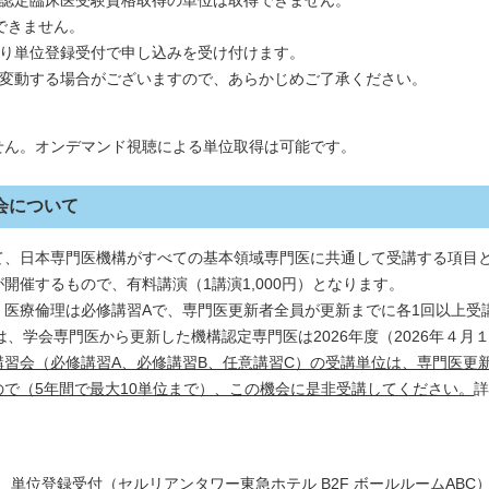
できません。
より単位登録受付で申し込みを受け付けます。
じ変動する場合がございますので、あらかじめご了承ください。
せん。オンデマンド視聴による単位取得は可能です。
会について
て、日本専門医機構がすべての基本領域専門医に共通して受講する項目
開催するもので、有料講演（1講演1,000円）となります。
、医療倫理は必修講習Aで、専門医更新者全員が更新までに各1回以上受
は、学会専門医から更新した機構認定専門医は2026年度（2026年４月
習会（必修講習A、必修講習B、任意講習C）の受講単位は、専門医更新
で（5年間で最大10単位まで）、この機会に是非受講してください。
詳
。
、単位登録受付（セルリアンタワー東急ホテル B2F ボールルームABC