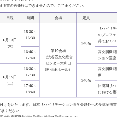
証明書の再発行はできませんので、ご了承ください。
日程
時間
会場
定員
リハビリテ
15:30～
のプロフェ
16:30
6月13日
得ておくべ
240名
（木）
第10会場
16:40～
高次脳機能
（渋谷区文化総合
17:40
ション医療
センター大和田
16:30～
高次脳機能
6F 伝承ホール）
17:30
療
6月15日
240名
（土）
17:40～
回復期リハ
18:40
における指
け付けをいたします。日本リハビリテーション医学会以外への受講証明書
了承ください。
、認定臨床医受験資格取得の単位は取得できません。