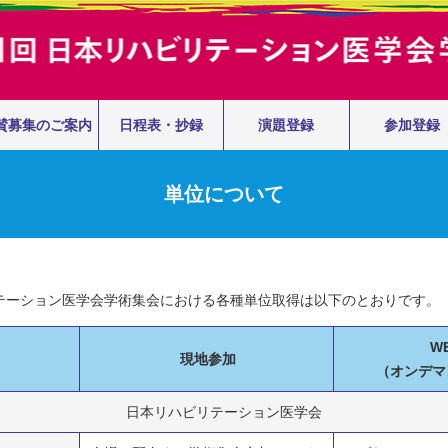
賛募集の
ご案内
日程表・抄録
演題登録
参加登録
単位について
リテーション医学会学術集会における各種単位取得は以下のとおりです。
W
現地参加
（オンデマ
日本リハビリテーション医学会