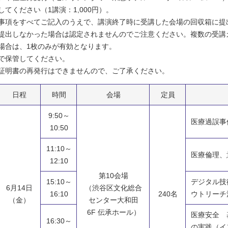
てください（1講演：1,000円）。
事項をすべてご記入のうえで、講演終了時に受講した会場の回収箱に提
提出しなかった場合は認定されませんのでご注意ください。複数の受講
場合は、1枚のみが有効となります。
で保管してください。
証明書の再発行はできませんので、ご了承ください。
日程
時間
会場
定員
9:50～
医療過誤事
10:50
11:10～
医療倫理、
12:10
第10会場
15:10～
デジタル技
6月14日
（渋谷区文化総合
16:10
240名
ウトリーチ
（金）
センター大和田
6F 伝承ホール）
医療安全 
16:30～
の実践（イ