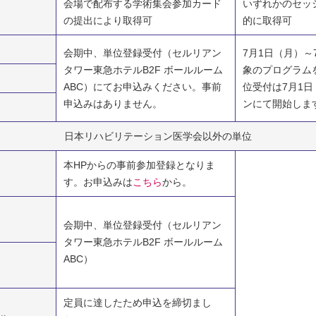
会場で配布する学術集会参加カード
いずれかのセッ
の提出により取得可
的に取得可
会期中、単位登録受付（セルリアン
7月1日（月）～
タワー東急ホテルB2F ボールルーム
象のプログラム
ABC）にてお申込みください。事前
位受付は7月1
申込みはありません。
ンにて開始しま
日本リハビリテーション医学会以外の単位
本HPからの事前参加登録となりま
す。お申込みは
こちら
から。
会期中、単位登録受付（セルリアン
タワー東急ホテルB2F ボールルーム
ABC）
定員に達したため申込を締切まし