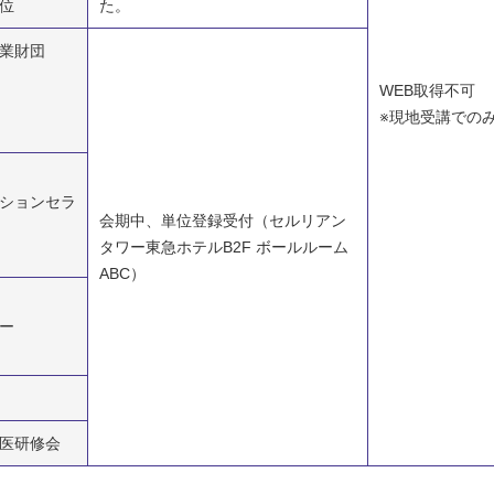
位
た。
業財団
WEB取得不可
※現地受講での
ションセラ
会期中、単位登録受付（セルリアン
タワー東急ホテルB2F ボールルーム
ABC）
ー
医研修会