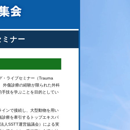
セミナー
・ライブセミナー（Trauma
ミナーは、外傷診療の経験が限られた外科
的手技を学ぶことを目的としてい
ラインで接続し、大型動物を用い
傷診療を牽引するトップエキスパ
法人SSTT運営協議会）による実