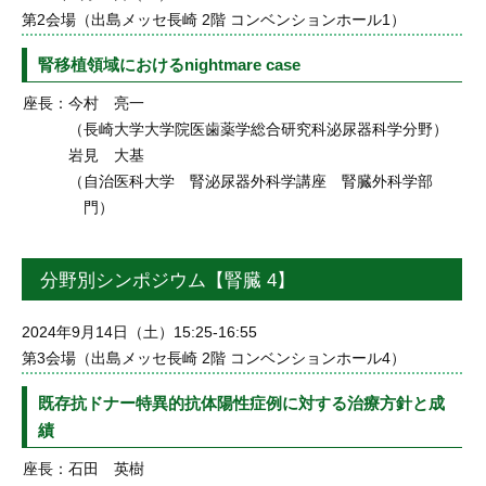
第2会場（出島メッセ長崎 2階 コンベンションホール1）
腎移植領域におけるnightmare case
座長：
今村 亮一
（長崎大学大学院医歯薬学総合研究科泌尿器科学分野）
岩見 大基
（自治医科大学 腎泌尿器外科学講座 腎臓外科学部
門）
分野別シンポジウム【腎臓 4】
2024年9月14日（土）15:25-16:55
第3会場（出島メッセ長崎 2階 コンベンションホール4）
既存抗ドナー特異的抗体陽性症例に対する治療方針と成
績
座長：
石田 英樹