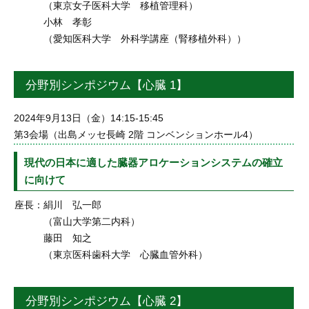
（東京女子医科大学 移植管理科）
小林 孝彰
（愛知医科大学 外科学講座（腎移植外科））
分野別シンポジウム【心臓 1】
2024年9月13日（金）14:15-15:45
第3会場（出島メッセ長崎 2階 コンベンションホール4）
現代の日本に適した臓器アロケーションシステムの確立
に向けて
座長：
絹川 弘一郎
（富山大学第二内科）
藤田 知之
（東京医科歯科大学 心臓血管外科）
分野別シンポジウム【心臓 2】