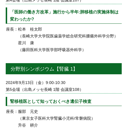
第4会場（出島メッセ長崎 1階 会議室107）
「医師の働き方改革」施行から半年:肺移植の実施体制は
変わったか?
座長：
松本 桂太郎
（長崎大学大学院医歯薬学総合研究科腫瘍外科学分野）
星川 康
（藤田医科大学医学部呼吸器外科学）
分野別シンポジウム【腎臓 1】
2024年9月13日（金）9:00-10:30
第5会場（出島メッセ長崎 1階 会議室108）
腎移植医として知っておくべき遺伝子検査
座長：
服部 元史
（東京女子医科大学腎臓小児科/常磐病院）
升谷 耕介