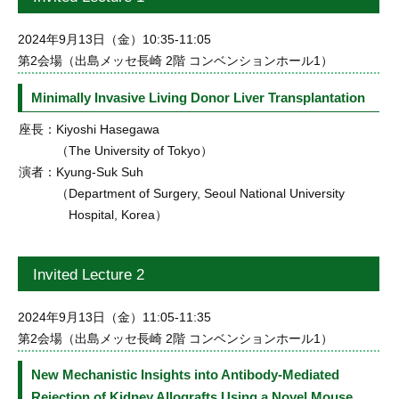
2024年9月13日（金）10:35-11:05
第2会場（出島メッセ長崎 2階 コンベンションホール1）
Minimally Invasive Living Donor Liver Transplantation
座長：
Kiyoshi Hasegawa
（The University of Tokyo）
演者：
Kyung-Suk Suh
（Department of Surgery, Seoul National University
Hospital, Korea）
Invited Lecture 2
2024年9月13日（金）11:05-11:35
第2会場（出島メッセ長崎 2階 コンベンションホール1）
New Mechanistic Insights into Antibody-Mediated
Rejection of Kidney Allografts Using a Novel Mouse