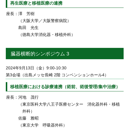
再生医療と移植医療の連携
座長：
澤 芳樹
（大阪大学／大阪警察病院）
島田 光生
（徳島大学消化器・移植外科）
臓器横断的シンポジウム 3
2024年9月13日（金）9:00-10:30
第3会場（出島メッセ長崎 2階 コンベンションホール4）
移植医療における診療連携（術前、術後管理/集中治療）
座長：
河地 茂行
（東京医科大学八王子医療センター 消化器外科・移植
外科）
佐藤 雅昭
（東京大学 呼吸器外科）