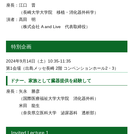
座長：
江口 晋
（長崎大学大学院 移植・消化器外科学）
演者：
髙田 明
（株式会社 A and Live 代表取締役）
特別企画
2024年9月14日（土）10:35-11:35
第1会場（出島メッセ長崎 2階 コンベンションホール2・3）
ドナー、家族として臓器提供を経験して
座長：
矢永 勝彦
（国際医療福祉大学大学院 消化器外科）
米田 龍生
（奈良県立医科大学 泌尿器科 透析部）
Invited Lecture 1