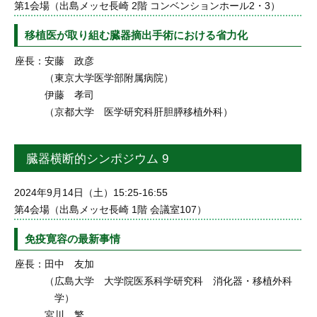
第1会場（出島メッセ長崎 2階 コンベンションホール2・3）
移植医が取り組む臓器摘出手術における省力化
座長：
安藤 政彦
（東京大学医学部附属病院）
伊藤 孝司
（京都大学 医学研究科肝胆膵移植外科）
臓器横断的シンポジウム 9
2024年9月14日（土）15:25-16:55
第4会場（出島メッセ長崎 1階 会議室107）
免疫寛容の最新事情
座長：
田中 友加
（広島大学 大学院医系科学研究科 消化器・移植外科
学）
宮川 繁