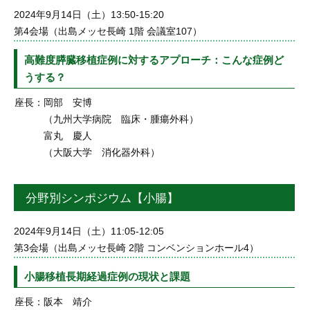
2024年9月14日（土）13:50-15:20
第4会場（出島メッセ長崎 1階 会議室107）
高難度膵臓移植症例に対するアプローチ：こんな症例ど
うする？
座長：
岡部 安博
（九州大学病院 臨床・腫瘍外科）
富丸 慶人
（大阪大学 消化器外科）
分野別シンポジウム【小腸】
2024年9月14日（土）11:05-12:05
第3会場（出島メッセ長崎 2階 コンベンションホール4）
小腸移植長期経過症例の現状と課題
座長：
阪本 靖介