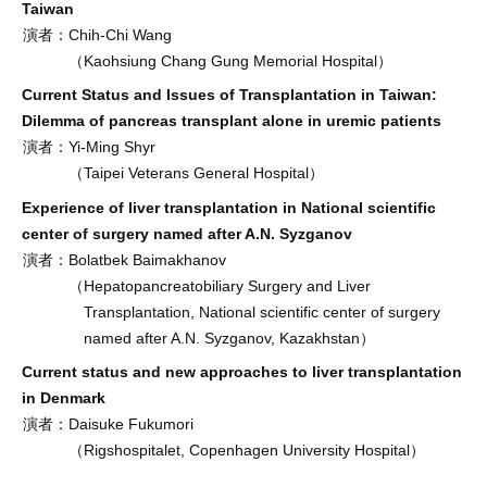
Taiwan
演者：
Chih-Chi Wang
（Kaohsiung Chang Gung Memorial Hospital）
Current Status and Issues of Transplantation in Taiwan:
Dilemma of pancreas transplant alone in uremic patients
演者：
Yi-Ming Shyr
（Taipei Veterans General Hospital）
Experience of liver transplantation in National scientific
center of surgery named after A.N. Syzganov
演者：
Bolatbek Baimakhanov
（Hepatopancreatobiliary Surgery and Liver
Transplantation, National scientific center of surgery
named after A.N. Syzganov, Kazakhstan）
Current status and new approaches to liver transplantation
in Denmark
演者：
Daisuke Fukumori
（Rigshospitalet, Copenhagen University Hospital）