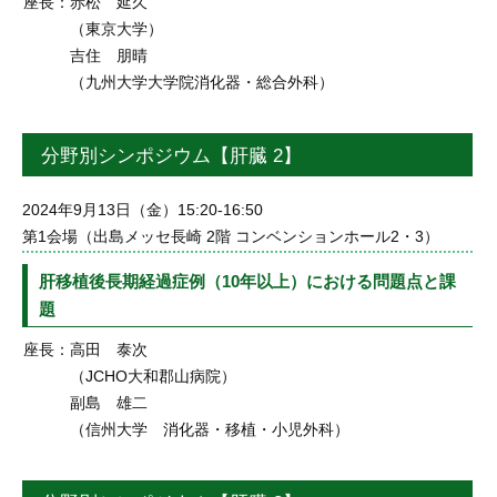
座長：
赤松 延久
（東京大学）
吉住 朋晴
（九州大学大学院消化器・総合外科）
分野別シンポジウム【肝臓 2】
2024年9月13日（金）15:20-16:50
第1会場（出島メッセ長崎 2階 コンベンションホール2・3）
肝移植後長期経過症例（10年以上）における問題点と課
題
座長：
高田 泰次
（JCHO大和郡山病院）
副島 雄二
（信州大学 消化器・移植・小児外科）