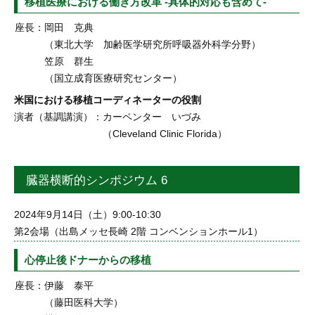
移植医療における働き方改革 -具体的対応も含めて-
座長：
岡田 克典
（東北大学 加齢医学研究所呼吸器外科学分野）
笠原 群生
（国立成育医療研究センター）
米国における移植コーディネーターの役割
演者（基調講演）：
カーペンター いづみ
（Cleveland Clinic Florida）
臓器横断的シンポジウム 6
2024年9月14日（土）9:00-10:30
第2会場（出島メッセ長崎 2階 コンベンションホール1）
心停止後ドナーからの移植
座長：
伊藤 泰平
（藤田医科大学）