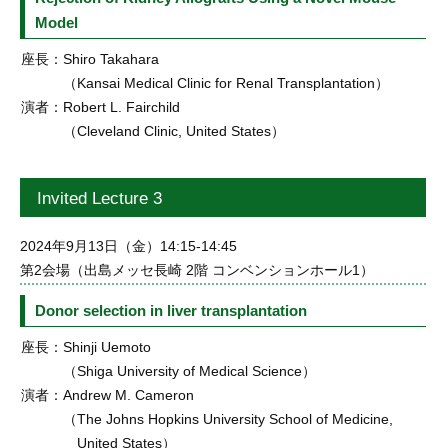
Model
座長：
Shiro Takahara
（Kansai Medical Clinic for Renal Transplantation）
演者：
Robert L. Fairchild
（Cleveland Clinic, United States）
Invited Lecture 3
2024年9月13日（金）14:15-14:45
第2会場（出島メッセ長崎 2階 コンベンションホール1）
Donor selection in liver transplantation
座長：
Shinji Uemoto
（Shiga University of Medical Science）
演者：
Andrew M. Cameron
（The Johns Hopkins University School of Medicine,
United States）