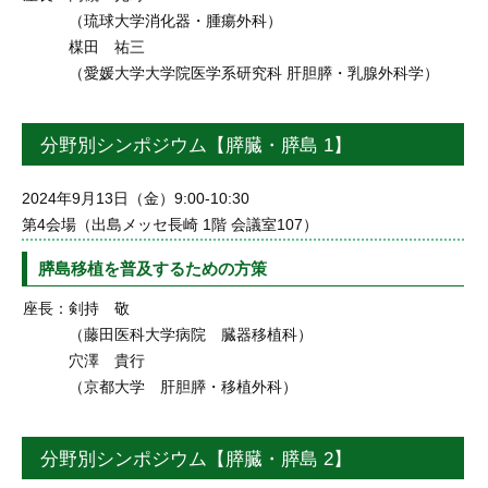
（琉球大学消化器・腫瘍外科）
楳田 祐三
（愛媛大学大学院医学系研究科 肝胆膵・乳腺外科学）
分野別シンポジウム【膵臓・膵島 1】
2024年9月13日（金）9:00-10:30
第4会場（出島メッセ長崎 1階 会議室107）
膵島移植を普及するための方策
座長：
剣持 敬
（藤田医科大学病院 臓器移植科）
穴澤 貴行
（京都大学 肝胆膵・移植外科）
分野別シンポジウム【膵臓・膵島 2】