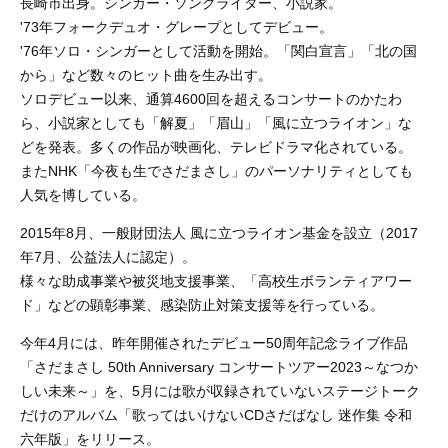
長崎市出身。シンガー・ソングライター、小説家。
'73年フォークデュオ・グレープとしてデビュー。
'76年ソロ・シンガーとして活動を開始。「関白宣言」「北の国
から」など数々のヒット曲を生み出す。
ソロデビュー以来、通算4600回を超えるコンサートのかたわ
ら、小説家としても「解夏」「眉山」「風に立つライオン」な
どを発表。多くの作品が映画化、テレビドラマ化されている。
またNHK「今夜も生でさだまさし」のパーソナリティとしても
人気を博している。
2015年8月、一般財団法人 風に立つライオン基金を設立（2017
年7月、公益法人に認定）。
様々な助成事業や被災地支援事業、「高校生ボランティアワー
ド」などの顕彰事業、感染防止対策支援等を行っている。
今年4月には、昨年開催されたデビュー50周年記念ライブ作品
「さだまさし 50th Anniversary コンサートツアー2023～なつか
しい未来～」を、5月には歌が収録されていないステージトーク
だけのアルバム「歌ってはいけないCDさだばなし 迷作集 令和
六年版」をリリース。