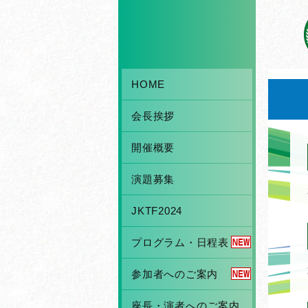
HOME
会長挨拶
開催概要
演題募集
JKTF2024
プログラム・日程表
参加者へのご案内
座長・演者へのご案内