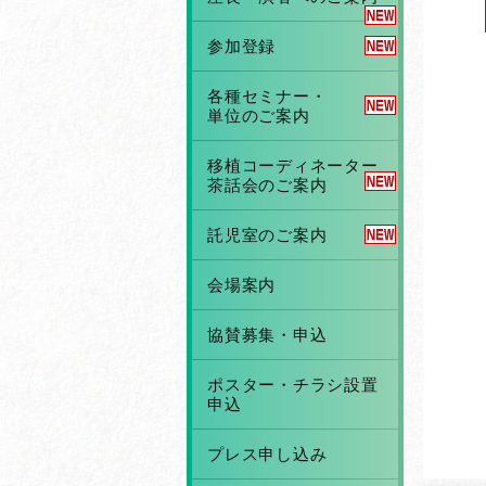
参加登録
各種セミナー・
単位のご案内
移植コーディネーター
茶話会のご案内
託児室のご案内
会場案内
協賛募集・申込
ポスター・チラシ設置
申込
プレス申し込み