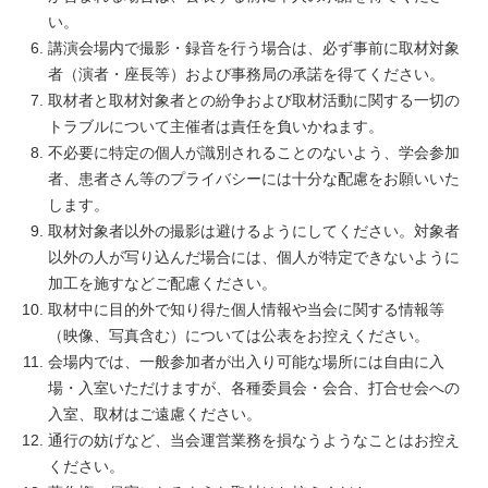
い。
講演会場内で撮影・録音を行う場合は、必ず事前に取材対象
者（演者・座長等）および事務局の承諾を得てください。
取材者と取材対象者との紛争および取材活動に関する一切の
トラブルについて主催者は責任を負いかねます。
不必要に特定の個人が識別されることのないよう、学会参加
者、患者さん等のプライバシーには十分な配慮をお願いいた
します。
取材対象者以外の撮影は避けるようにしてください。対象者
以外の人が写り込んだ場合には、個人が特定できないように
加工を施すなどご配慮ください。
取材中に目的外で知り得た個人情報や当会に関する情報等
（映像、写真含む）については公表をお控えください。
会場内では、一般参加者が出入り可能な場所には自由に入
場・入室いただけますが、各種委員会・会合、打合せ会への
入室、取材はご遠慮ください。
通行の妨げなど、当会運営業務を損なうようなことはお控え
ください。