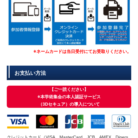
※ネームカードは当日受付にてお受取りください。
お支払い方法
【ご一読ください】
※本学術集会の本人認証サービス
（3Dセキュア）の導入について
クレジットカード（VISA、MasterCard、JCB、AMEX、Diners