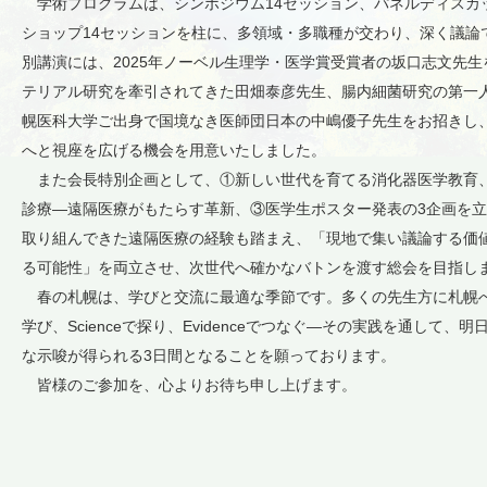
学術プログラムは、シンポジウム14セッション、パネルディスカ
ショップ14セッションを柱に、多領域・多職種が交わり、深く議論
別講演には、2025年ノーベル生理学・医学賞受賞者の坂口志文先
テリアル研究を牽引されてきた田畑泰彦先生、腸内細菌研究の第一
幌医科大学ご出身で国境なき医師団日本の中嶋優子先生をお招きし
へと視座を広げる機会を用意いたしました。
また会長特別企画として、①新しい世代を育てる消化器医学教育
診療―遠隔医療がもたらす革新、③医学生ポスター発表の3企画を
取り組んできた遠隔医療の経験も踏まえ、「現地で集い議論する価
る可能性」を両立させ、次世代へ確かなバトンを渡す総会を目指し
春の札幌は、学びと交流に最適な季節です。多くの先生方に札幌へ
学び、Scienceで探り、Evidenceでつなぐ―その実践を通して
な示唆が得られる3日間となることを願っております。
皆様のご参加を、心よりお待ち申し上げます。