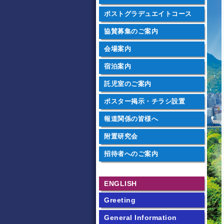
ポストグラデュエイト
コース
協賛募集のご案内
会場案内
宿泊案内
託児室のご案内
ポスター掲示・
チラシ設置
報道関係の皆様へ
附置研究会
招待者へのご案内
ENGLISH
Greeting
General Information