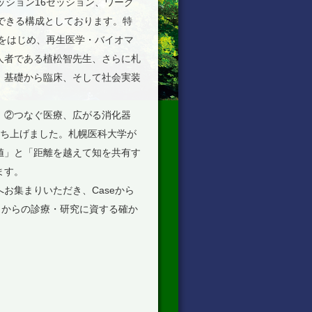
ッション16セッション、ワーク
できる構成としております。特
生をはじめ、再生医学・バイオマ
人者である植松智先生、さらに札
、基礎から臨床、そして社会実装
、②つなぐ医療、広がる消化器
立ち上げました。札幌医科大学が
値」と「距離を越えて知を共有す
ます。
お集まりいただき、Caseから
、明日からの診療・研究に資する確か