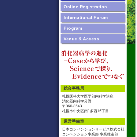
Online Registration
International Forum
Program
Venue & Access
総会事務局
札幌医科大学医学部内科学講座
消化器内科学分野
〒060-8543
札幌市中央区南1条西16丁目
運営準備室
日本コンベンションサービス株式会社
コンベンション事業部 事業推進部