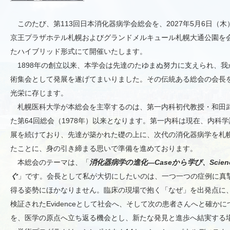
このたび、第113回日本消化器病学会総会を、2027年5月6日（
京王プラザホテル札幌およびグランドメルキュール札幌大通公園を
たハイブリッド形式にて開催いたします。
1898年の創立以来、本学会は先達のたゆまぬ努力に支えられ、
術集会として発展を遂げてまいりました。その伝統ある総会の会長
光栄に存じます。
札幌医科大学が本総会を主宰するのは、第一内科初代教授・和田
た第64回総会（1978年）以来となります。第一内科は現在、内科
展を続けており、先達が築かれた礎の上に、次代の消化器病学を札
たことに、身の引き締まる思いで準備を進めております。
本総会のテーマは、「
消化器病学の進化―Caseから学び、Scienc
ぐ
」です。会長として私が大切にしたいのは、一つ一つの症例に真
得る姿勢にほかなりません。臨床の現場で抱く「なぜ」を出発点に、S
検証されたEvidenceとして社会へ、そして次の患者さんへと確か
を、医学の原点へ立ち返る機会とし、新たな発見と進歩へ結実する