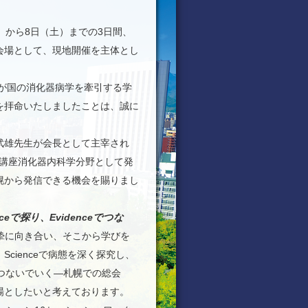
木）から8日（土）までの3日間、
会場として、現地開催を主体とし
我が国の消化器病学を牽引する学
を拝命いたしましたことは、誠に
武雄先生が会長として主宰され
学講座消化器内科学分野として発
幌から発信できる機会を賜りまし
eで探り、Evidenceでつな
摯に向き合い、そこから学びを
cienceで病態を深く探究し、
につないでいく―札幌での総会
場としたいと考えております。