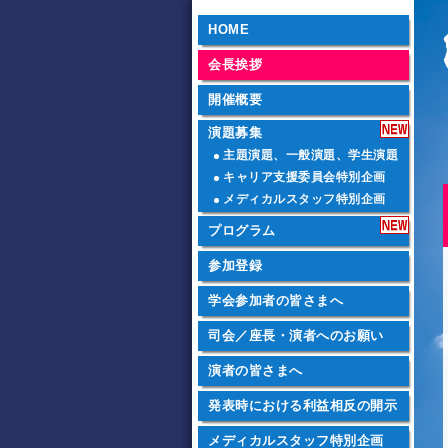
HOME
会長挨拶
開催概要
演題募集
主題演題、一般演題、
学生演題
キャリア支援委員会
特別企画
メディカルスタッフ
特別企画
プログラム
参加登録
学会参加者の皆さまへ
司会／座長・演者への
お願い
演者の皆さまへ
発表時における利益相反の開示
メディカルスタッフ
特別企画