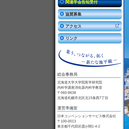
関連学会告知受付
協賛募集
アクセス
リンク
総会事務局
北海道大学大学院医学研究院
内科学講座消化器内科学教室
〒060-8638
北海道札幌市北区北15条西7丁目
運営準備室
日本コンベンションサービス株式会社
〒100-0013
東京都千代田区霞が関1-4-2