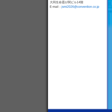
大同生命霞が関ビル14階
E-mail：
jsmi2026@convention.co.jp