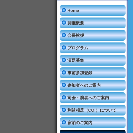
Home
開催概要
会長挨拶
プログラム
演題募集
事前参加登録
参加者へのご案内
司会・演者へのご案内
利益相反（COI）について
宿泊のご案内