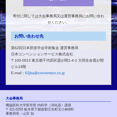
寄付に関しては大会事務局又は運営事務局にお問い合わ
せください。
お問い合わせ先
第62回日本胆道学会学術集会 運営事務局
日本コンベンションサービス株式会社
〒100-0013 東京都千代田区霞が関1-4-2 大同生命霞が関
ビル14階
E-mail：
62jba@convention.co.jp
大会事務局
獨協医科大学医学部
内科学（消化器）講座
〒321-0293
栃木県下都賀郡壬生町北小林880
事務局長：山宮 知